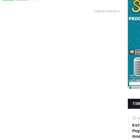
Lebih lama
TE
A
Ket
Pap
Ilm