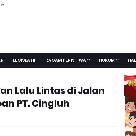
ion
AN
LEGISLATIF
RAGAM PERISTIWA
HUKUM
HAL
n Lalu Lintas di Jalan
an PT. Cingluh