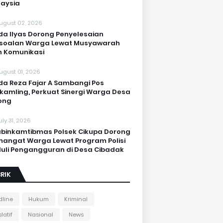
aysia
ugust 02, 2026
da Ilyas Dorong Penyelesaian
soalan Warga Lewat Musyawarah
 Komunikasi
ugust 01, 2026
da Reza Fajar A Sambangi Pos
kamling, Perkuat Sinergi Warga Desa
ong
uly 31, 2026
binkamtibmas Polsek Cikupa Dorong
angat Warga Lewat Program Polisi
uli Pengangguran di Desa Cibadak
RIK
line
Hukum
Kriminal
latif
Nasional
News