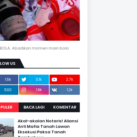
BOLA. Abadikan momen main bola
LLOW US
1.5k
3.1k
2.7k
500
1.8k
1.2k
PULER
BACA LAGI
KOMENTAR
Akal-akalan Notaris! Aliansi
Anti Mafia Tanah Lawan
Eksekusi Paksa Tanah