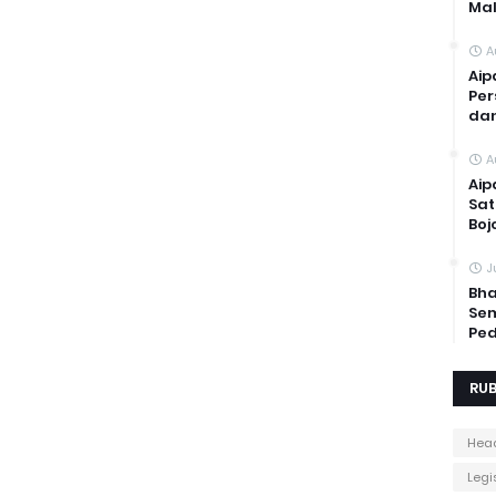
Mal
A
Aip
Per
dan
A
Aip
Sat
Boj
J
Bha
Sem
Ped
RUB
Head
Legis