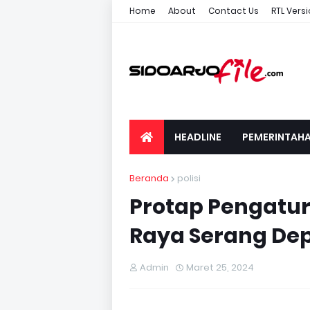
Home
About
Contact Us
RTL Vers
HEADLINE
PEMERINTAH
Beranda
polisi
Protap Pengatura
Raya Serang Dep
Admin
Maret 25, 2024