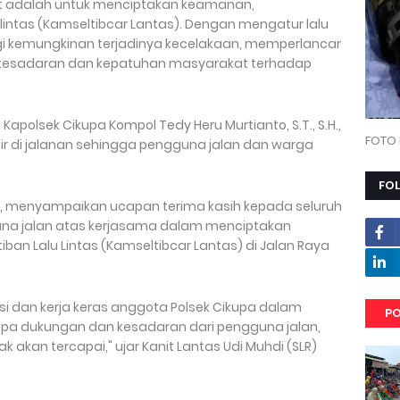
ut adalah untuk menciptakan keamanan,
 lintas (Kamseltibcar Lantas). Dengan mengatur lalu
gi kemungkinan terjadinya kecelakaan, memperlancar
an kesadaran dan kepatuhan masyarakat terhadap
polsek Cikupa Kompol Tedy Heru Murtianto, S.T., S.H.,
FOTO 
dir di jalanan sehingga pengguna jalan dan warga
FO
hdi, menyampaikan ucapan terima kasih kepada seluruh
una jalan atas kerjasama dalam menciptakan
an Lalu Lintas (Kamseltibcar Lantas) di Jalan Raya
i dan kerja keras anggota Polsek Cikupa dalam
PO
 Tanpa dukungan dan kesadaran dari pengguna jalan,
 akan tercapai," ujar Kanit Lantas Udi Muhdi (SLR)