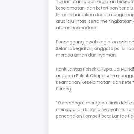
Tujuan utama dari kegiatan terseb
keselamatan, dan ketertiban berlalu
lintas, diharapkan dapat menguran
arus lalu lintas, serta meningkatk
aturan berkendara.
Penanggung jawab kegiatan adalah Ka
Selama kegiatan, anggota polisi ha
merasa aman dan nyaman.
Kanit Lantas Polsek Cikupa, Udi Mu
anggota Polsek Cikupa serta pengg
Keamanan, Keselamatan, dan Ketertib
Serang.
"Kami sangat mengapresiasi dedikas
menjaga lalu lintas di wilayah ini.
pencapaian Kamseltibcar Lantas tidak