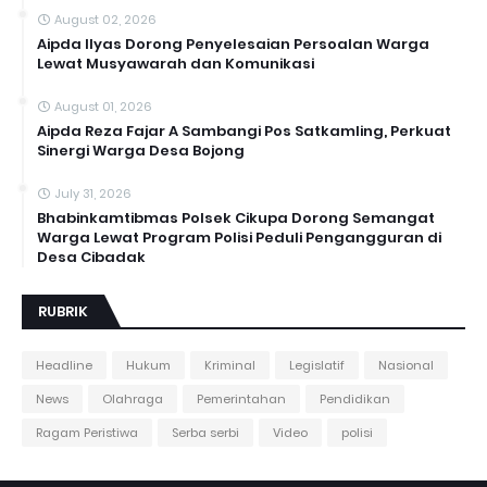
August 02, 2026
Aipda Ilyas Dorong Penyelesaian Persoalan Warga
Lewat Musyawarah dan Komunikasi
August 01, 2026
Aipda Reza Fajar A Sambangi Pos Satkamling, Perkuat
Sinergi Warga Desa Bojong
July 31, 2026
Bhabinkamtibmas Polsek Cikupa Dorong Semangat
Warga Lewat Program Polisi Peduli Pengangguran di
Desa Cibadak
RUBRIK
Headline
Hukum
Kriminal
Legislatif
Nasional
News
Olahraga
Pemerintahan
Pendidikan
Ragam Peristiwa
Serba serbi
Video
polisi