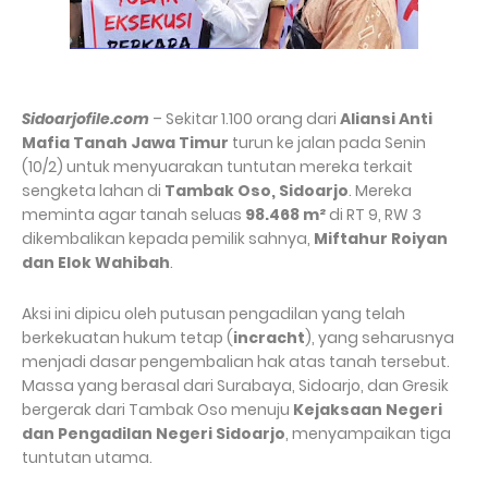
Sidoarjofile.com
– Sekitar 1.100 orang dari
Aliansi Anti
Mafia Tanah Jawa Timur
turun ke jalan pada Senin
(10/2) untuk menyuarakan tuntutan mereka terkait
sengketa lahan di
Tambak Oso, Sidoarjo
. Mereka
meminta agar tanah seluas
98.468 m²
di RT 9, RW 3
dikembalikan kepada pemilik sahnya,
Miftahur Roiyan
dan Elok Wahibah
.
Aksi ini dipicu oleh putusan pengadilan yang telah
berkekuatan hukum tetap (
incracht
), yang seharusnya
menjadi dasar pengembalian hak atas tanah tersebut.
Massa yang berasal dari Surabaya, Sidoarjo, dan Gresik
bergerak dari Tambak Oso menuju
Kejaksaan Negeri
dan Pengadilan Negeri Sidoarjo
, menyampaikan tiga
tuntutan utama.