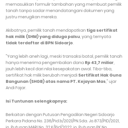
memasukkan formulir tambahan yang membuat pemilik
tanah tanpa sadar menandatangani dokumen yang
justru merugikan mereka.
Akibatnya, pemilik tanah mendapatkan
tiga sertifikat
hak milik (SHM) yang diduga palsu
, yang ternyata
tidak terdaftar di BPN Sidoarjo
.
"Yang lebih aneh lagi, meski transaksi batal, pemilik tanah
hanya menerima pengembalian dana
Rp 43,7 miliar
,
jauh lebih kecil dari nilai kesepakatan awal. Tiba-tiba,
sertifikat hak milik berubah menjadi
Sertifikat Hak Guna
Bangunan (SHGB) atas nama PT. Kejayan Mas
," ujar
Andi Fajar.
Isi Tuntunan selengkapnya:
Berkaitan dengan Putusan Pengadilan Negeri Sidoarjo
Perkara Pidana No. 236/Pid.b/2021/PN.Sda. Jo.873/PID/2021,
jo. Putusan MARI No. 32 K/Pid/2022, jo. Putusan PK No.