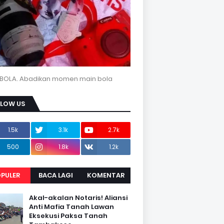
BOLA. Abadikan momen main bola
LLOW US
1.5k
3.1k
2.7k
500
1.8k
1.2k
PULER
BACA LAGI
KOMENTAR
Akal-akalan Notaris! Aliansi
Anti Mafia Tanah Lawan
Eksekusi Paksa Tanah