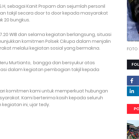
, S.H, sebagai Kanit Propam dan sejumlah personil
kan takjil secara door to door kepada masyarakat
k 20 bungkus.
17.20 WIB dan selama kegiatan berlangsung, situasi
enunjukkan komitmen Polsek Cikupa dalam menjalin
kat melalui kegiatan sosial yang bermakna.
FOTO 
Heru Murtianto, bangga dan bersyukur atas
FO
asi dalam kegiatan pembagian takjil kepada
a dari komitmen kami untuk memperkuat hubungan
yarakat. Kami berterima kasih kepada seluruh
kegiatan ini, ujar tedy.
PO