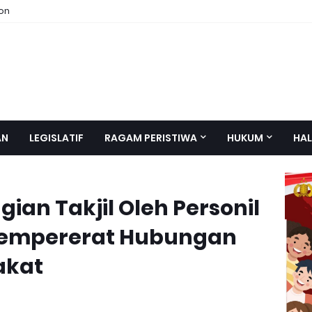
ion
AN
LEGISLATIF
RAGAM PERISTIWA
HUKUM
HAL
an Takjil Oleh Personil
Mempererat Hubungan
akat