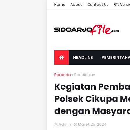
Home
About
Contact Us
RTL Vers
HEADLINE
PEMERINTAH
Beranda
Pendidikan
Kegiatan Pembagi
Polsek Cikupa 
dengan Masyar
Admin
Maret 25, 2024