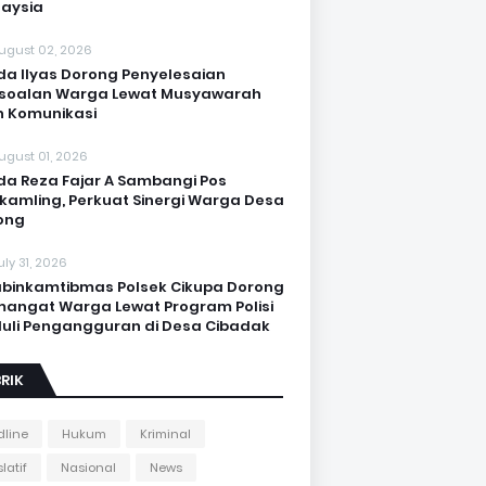
aysia
ugust 02, 2026
da Ilyas Dorong Penyelesaian
soalan Warga Lewat Musyawarah
 Komunikasi
ugust 01, 2026
da Reza Fajar A Sambangi Pos
kamling, Perkuat Sinergi Warga Desa
ong
uly 31, 2026
binkamtibmas Polsek Cikupa Dorong
angat Warga Lewat Program Polisi
uli Pengangguran di Desa Cibadak
RIK
line
Hukum
Kriminal
latif
Nasional
News