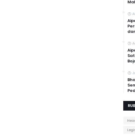
Mal
A
Aip
Per
dan
A
Aip
Sat
Boj
J
Bha
Sem
Ped
RUB
Head
Legis