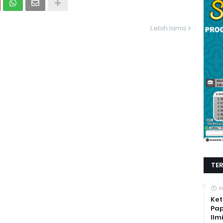
Lebih lama
TE
A
Ket
Pap
Ilm