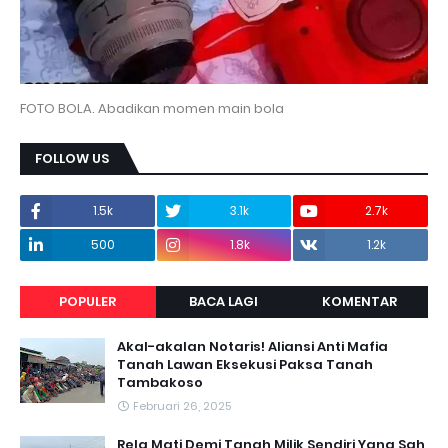
FOTO BOLA. Abadikan momen main bola
FOLLOW US
1.5k
3.1k
2.7k
500
1.8k
1.2k
POPULER
BACA LAGI
KOMENTAR
Akal-akalan Notaris! Aliansi Anti Mafia
Tanah Lawan Eksekusi Paksa Tanah
Tambakoso
Februari 26, 2025
Rela Mati Demi Tanah Milik Sendiri Yang Sah,