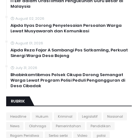
ITERF dalam Orasi Ilmiah Pengukuhan Guru Besar di
Malaysia
August 02, 2026
Aipda Ilyas Dorong Penyelesaian Persoalan Warga
Lewat Musyawarah dan Komunikasi
August 01, 2026
Aipda Reza Fajar A Sambangi Pos Satkamling, Perkuat
Sinergi Warga Desa Bojong
July 31, 2026
Bhabinkamtibmas Polsek Cikupa Dorong Semangat
Warga Lewat Program Polisi Peduli Pengangguran di
Desa Cibadak
RUBRIK
Headline
Hukum
Kriminal
Legislatif
Nasional
News
Olahraga
Pemerintahan
Pendidikan
Ragam Peristiwa
Serba serbi
Video
polisi