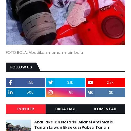
FOTO BOLA. Abadikan momen main bola
FOLLOW US
1.5k
3.1k
2.7k
500
1.8k
1.2k
POPULER
BACA LAGI
KOMENTAR
Akal-akalan Notaris! Aliansi Anti Mafia
Tanah Lawan Eksekusi Paksa Tanah