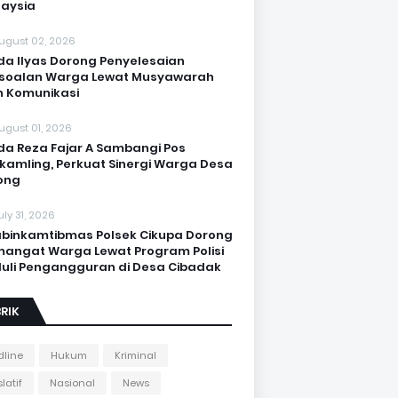
aysia
ugust 02, 2026
da Ilyas Dorong Penyelesaian
soalan Warga Lewat Musyawarah
 Komunikasi
ugust 01, 2026
da Reza Fajar A Sambangi Pos
kamling, Perkuat Sinergi Warga Desa
ong
uly 31, 2026
binkamtibmas Polsek Cikupa Dorong
angat Warga Lewat Program Polisi
uli Pengangguran di Desa Cibadak
RIK
line
Hukum
Kriminal
latif
Nasional
News