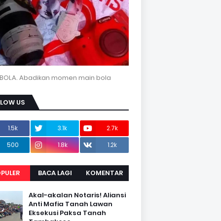
BOLA. Abadikan momen main bola
LLOW US
1.5k
3.1k
2.7k
500
1.8k
1.2k
PULER
BACA LAGI
KOMENTAR
Akal-akalan Notaris! Aliansi
Anti Mafia Tanah Lawan
Eksekusi Paksa Tanah