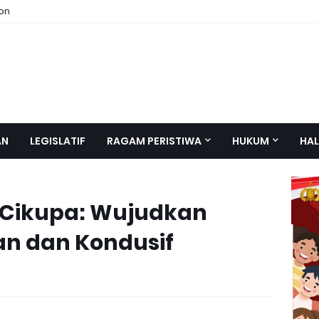
ion
AN
LEGISLATIF
RAGAM PERISTIWA
HUKUM
HAL
k Cikupa: Wujudkan
n dan Kondusif