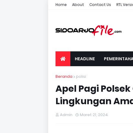
Home
About
Contact Us
RTL Vers
HEADLINE
PEMERINTAH
Beranda
polisi
Apel Pagi Polse
Lingkungan Ama
Admin
Maret 21, 2024