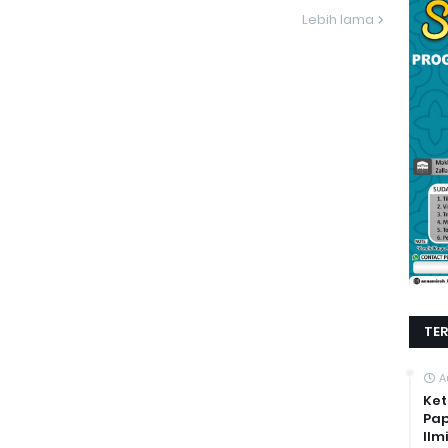
Lebih lama
TE
A
Ket
Pap
Ilm