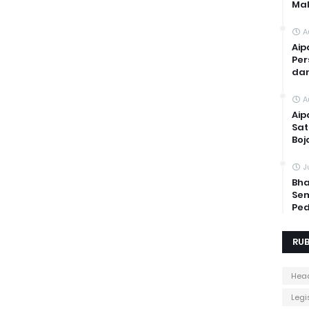
Mal
A
Aip
Per
dan
A
Aip
Sat
Boj
J
Bha
Sem
Ped
RUB
Head
Legis