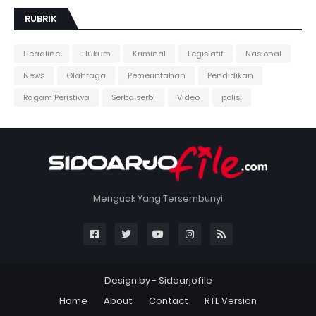
RUBRIK
Headline
Hukum
Kriminal
Legislatif
Nasional
News
Olahraga
Pemerintahan
Pendidikan
Ragam Peristiwa
Serba serbi
Video
polisi
Menguak Yang Tersembunyi
Design by -
Sidoarjofile
Home
About
Contact
RTL Version