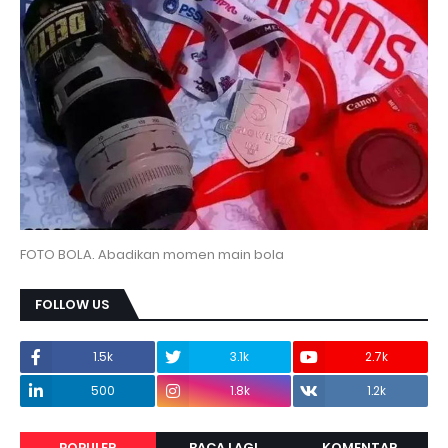
FOTO BOLA. Abadikan momen main bola
FOLLOW US
1.5k
3.1k
2.7k
500
1.8k
1.2k
POPULER
BACA LAGI
KOMENTAR