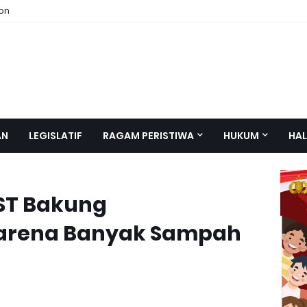
ion
AN
LEGISLATIF
RAGAM PERISTIWA
HUKUM
HAL
ST Bakung
arena Banyak Sampah