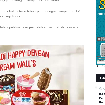
a lagi pembuangan sampah di TPA Jabon.
tersebut diatur retribusi pembuangan sampah di TPA
 cukup tinggi.
t dalam pelaksanaan pengelolaan sampah di desa agar
TE
A
Ket
Pap
Ilm