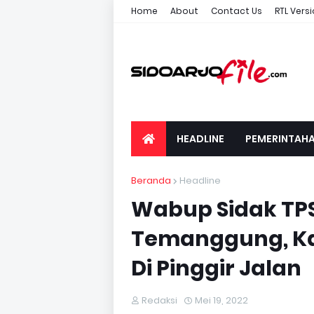
Home
About
Contact Us
RTL Vers
HEADLINE
PEMERINTAH
Beranda
Headline
Wabup Sidak TP
Temanggung, K
Di Pinggir Jalan
Redaksi
Mei 19, 2022