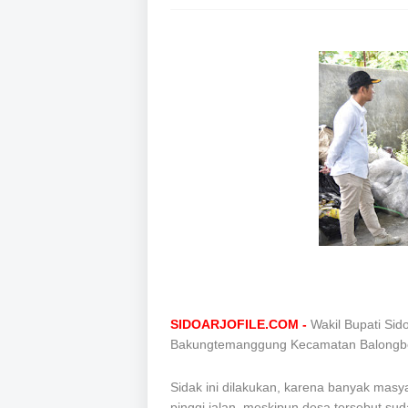
SIDOARJOFILE.COM -
Wakil Bupati Si
Bakungtemanggung Kecamatan Balongb
Sidak ini dilakukan, karena banyak ma
pinggi jalan, meskipun desa tersebut su