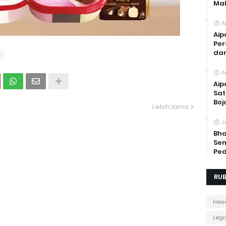
Mal
A
Aip
Per
dan
n
A
Aip
Sat
Boj
Lebih lama
J
Bha
Sem
Ped
RUB
Head
Legis