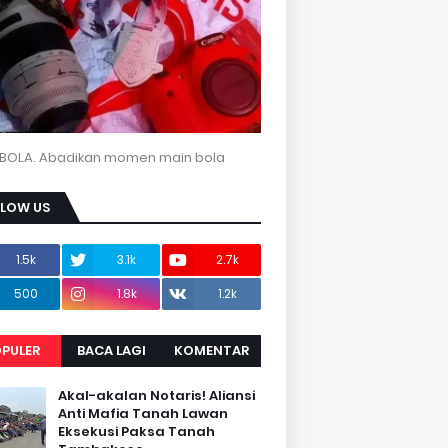
BOLA. Abadikan momen main bola
LLOW US
1.5k
3.1k
2.7k
500
1.8k
1.2k
PULER
BACA LAGI
KOMENTAR
Akal-akalan Notaris! Aliansi
Anti Mafia Tanah Lawan
Eksekusi Paksa Tanah