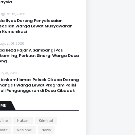
aysia
ugust 02, 2026
da Ilyas Dorong Penyelesaian
soalan Warga Lewat Musyawarah
 Komunikasi
ugust 01, 2026
da Reza Fajar A Sambangi Pos
kamling, Perkuat Sinergi Warga Desa
ong
uly 31, 2026
binkamtibmas Polsek Cikupa Dorong
angat Warga Lewat Program Polisi
uli Pengangguran di Desa Cibadak
RIK
line
Hukum
Kriminal
latif
Nasional
News