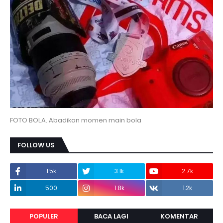
FOTO BOLA. Abadikan momen main bola
FOLLOW US
1.5k
3.1k
2.7k
500
1.8k
1.2k
POPULER
BACA LAGI
KOMENTAR