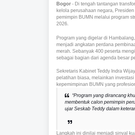
Bogor
- Di tengah tantangan transfo
kelola perusahaan negara, Preside
pemimpin BUMN melalui program stra
2026.
Program yang digelar di Hambalang,
menjadi angkatan perdana pembinaa
merah. Sebanyak 400 peserta mengik
sebagai bagian dari agenda besar 
Sekretaris Kabinet Teddy Indra Wij
pelatihan biasa, melainkan investa
kepemimpinan BUMN yang profesional
“Program yang dirancang khu
membentuk calon pemimpin per
ujar Seskab Teddy dalam keteran
Langkah ini dinilai menjadi sinyal 