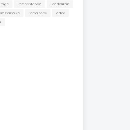
hraga
Pemerintahan
Pendidikan
m Peristiwa
Serba serbi
Video
i