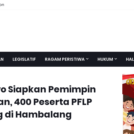
ion
AN
LEGISLATIF
RAGAM PERISTIWA
HUKUM
HAL
wo Siapkan Pemimpin
, 400 Peserta PFLP
g di Hambalang