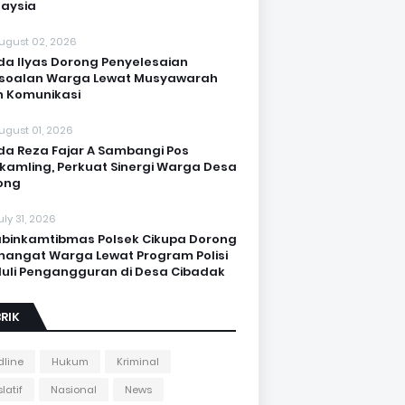
aysia
ugust 02, 2026
da Ilyas Dorong Penyelesaian
soalan Warga Lewat Musyawarah
 Komunikasi
ugust 01, 2026
da Reza Fajar A Sambangi Pos
kamling, Perkuat Sinergi Warga Desa
ong
uly 31, 2026
binkamtibmas Polsek Cikupa Dorong
angat Warga Lewat Program Polisi
uli Pengangguran di Desa Cibadak
RIK
line
Hukum
Kriminal
latif
Nasional
News