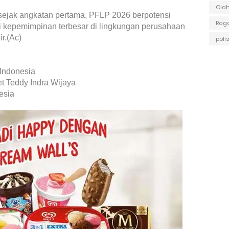
Ola
sejak angkatan pertama, PFLP 2026 berpotensi
Raga
si kepemimpinan terbesar di lingkungan perusahaan
r.(Ac)
polis
 Indonesia
et Teddy Indra Wijaya
esia