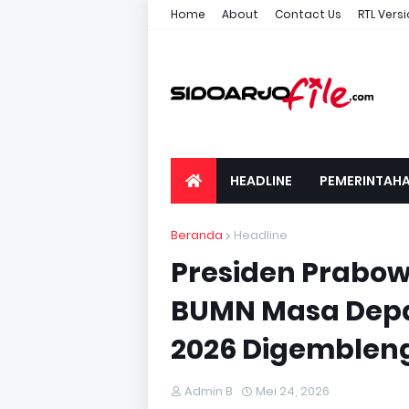
Home
About
Contact Us
RTL Vers
HEADLINE
PEMERINTAH
Beranda
Headline
Presiden Prabo
BUMN Masa Depan
2026 Digemblen
Admin B
Mei 24, 2026