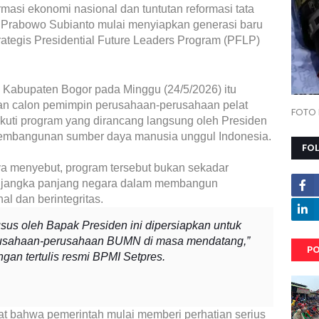
rmasi ekonomi nasional dan tuntutan reformasi tata
n Prabowo Subianto mulai menyiapkan generasi baru
tegis Presidential Future Leaders Program (PFLP)
 Kabupaten Bogor pada Minggu (24/5/2026) itu
n calon pemimpin perusahaan-perusahaan pelat
FOTO 
uti program yang dirancang langsung oleh Presiden
pembangunan sumber daya manusia unggul Indonesia.
FO
aya menyebut, program tersebut bukan sekadar
si jangka panjang negara dalam membangun
 dan berintegritas.
sus oleh Bapak Presiden ini dipersiapkan untuk
usahaan-perusahaan BUMN di masa mendatang,”
PO
gan tertulis resmi BPMI Setpres.
kuat bahwa pemerintah mulai memberi perhatian serius