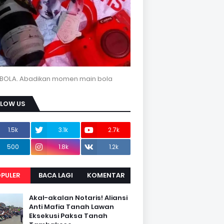
BOLA. Abadikan momen main bola
LLOW US
1.5k
3.1k
2.7k
500
1.8k
1.2k
PULER
BACA LAGI
KOMENTAR
Akal-akalan Notaris! Aliansi
Anti Mafia Tanah Lawan
Eksekusi Paksa Tanah