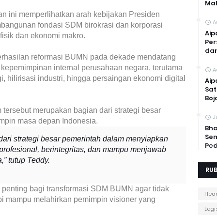
Mal
atan ini memperlihatkan arah kebijakan Presiden
A
bangunan fondasi SDM birokrasi dan korporasi
Aip
isik dan ekonomi makro.
Per
dan
eberhasilan reformasi BUMN pada dekade mendatang
s kepemimpinan internal perusahaan negara, terutama
A
 hilirisasi industri, hingga persaingan ekonomi digital
Aip
Sat
Boj
ersebut merupakan bagian dari strategi besar
J
mpin masa depan Indonesia.
Bha
Sem
dari strategi besar pemerintah dalam menyiapkan
Ped
rofesional, berintegritas, dan mampu menjawab
” tutup Teddy.
RUB
 penting bagi transformasi SDM BUMN agar tidak
Head
etapi mampu melahirkan pemimpin visioner yang
Legis