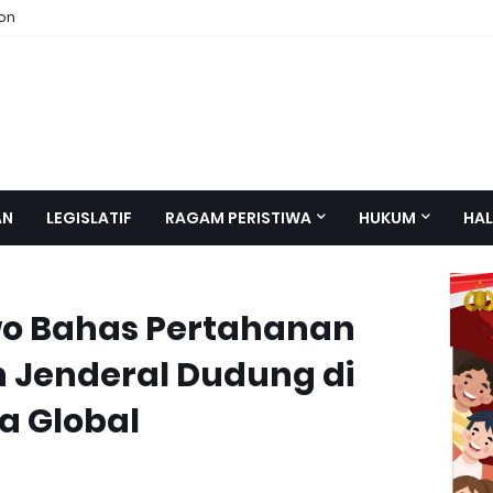
ion
AN
LEGISLATIF
RAGAM PERISTIWA
HUKUM
HAL
wo Bahas Pertahanan
 Jenderal Dudung di
a Global