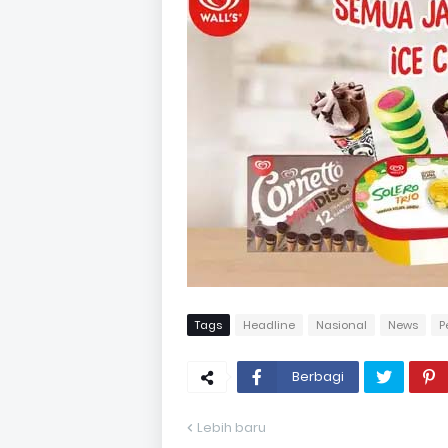
Tags
Headline
Nasional
News
P
Berbagi
Lebih baru