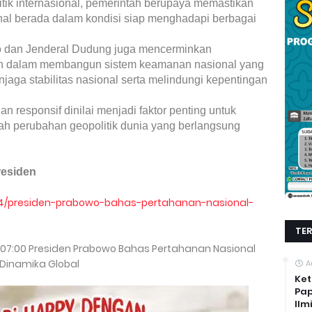
tik internasional, pemerintah berupaya memastikan
nal berada dalam kondisi siap menghadapi berbagai
o dan Jenderal Dudung juga mencerminkan
tah dalam membangun sistem keamanan nasional yang
jaga stabilitas nasional serta melindungi kepentingan
n responsif dinilai menjadi faktor penting untuk
ah perubahan geopolitik dunia yang berlangsung
residen
/04/presiden-prabowo-bahas-pertahanan-nasional-
TE
07:00
Presiden Prabowo Bahas Pertahanan Nasional
Dinamika Global
A
Ket
Pap
Ilm