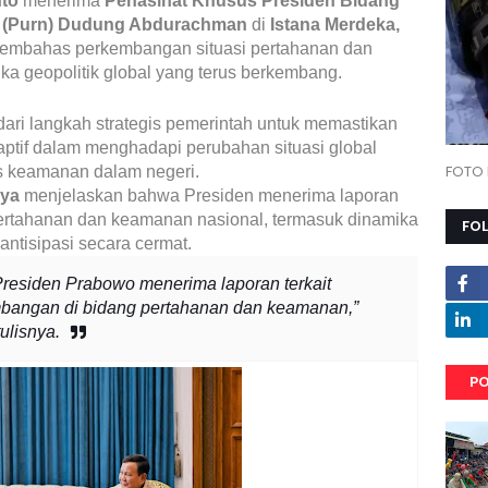
to
menerima
Penasihat Khusus Presiden Bidang
I (Purn) Dudung Abdurachman
di
Istana Merdeka,
 membahas perkembangan situasi pertahanan dan
ka geopolitik global yang terus berkembang.
ari langkah strategis pemerintah untuk memastikan
aptif dalam menghadapi perubahan situasi global
FOTO 
as keamanan dalam negeri.
aya
menjelaskan bahwa Presiden menerima laporan
 pertahanan dan keamanan nasional, termasuk dinamika
FO
iantisipasi secara cermat.
Presiden Prabowo menerima laporan terkait
embangan di bidang pertahanan dan keamanan,”
ulisnya.
PO