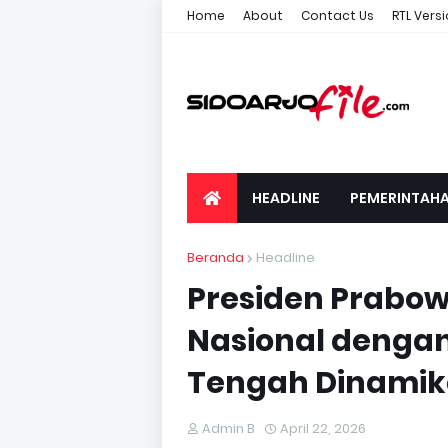
Home
About
Contact Us
RTL Vers
HEADLINE
PEMERINTAH
Beranda
Headline
Presiden Prabo
Nasional dengan
Tengah Dinamik
Admin B
April 22, 2026