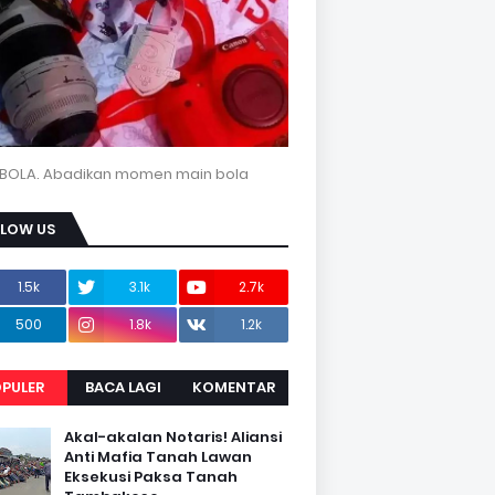
BOLA. Abadikan momen main bola
LLOW US
1.5k
3.1k
2.7k
500
1.8k
1.2k
PULER
BACA LAGI
KOMENTAR
Akal-akalan Notaris! Aliansi
Anti Mafia Tanah Lawan
Eksekusi Paksa Tanah