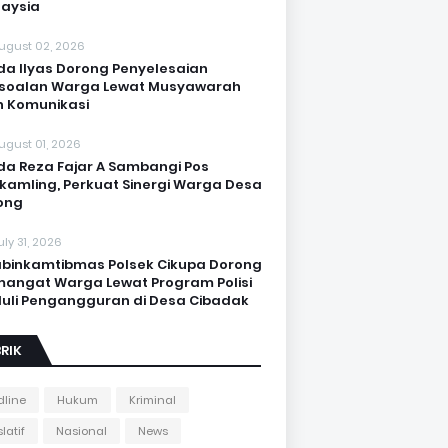
aysia
ugust 02, 2026
da Ilyas Dorong Penyelesaian
soalan Warga Lewat Musyawarah
 Komunikasi
ugust 01, 2026
da Reza Fajar A Sambangi Pos
kamling, Perkuat Sinergi Warga Desa
ong
uly 31, 2026
binkamtibmas Polsek Cikupa Dorong
angat Warga Lewat Program Polisi
uli Pengangguran di Desa Cibadak
RIK
line
Hukum
Kriminal
latif
Nasional
News