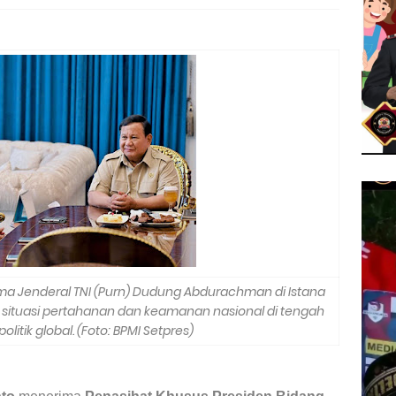
a Jenderal TNI (Purn) Dudung Abdurachman di Istana
situasi pertahanan dan keamanan nasional di tengah
litik global.
(Foto: BPMI Setpres)