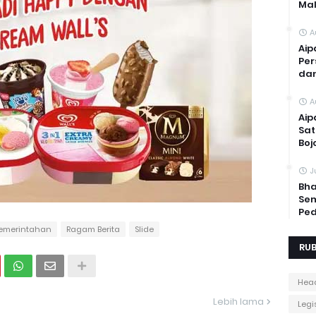
Mal
A
Aip
Per
dan
A
Aip
Sat
Boj
J
Bha
Sem
Ped
emerintahan
Ragam Berita
Slide
RUB
Head
Lebih lama
Legis