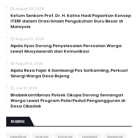
August 05, 2026
Ketum Senkom Prof. Dr. H. Katno Hadi Paparkan Konsep
ITERF dalam Orasi Ilmiah Pengukuhan Guru Besar di
Malaysia
August 02, 2026
Aipda Ilyas Dorong Penyelesaian Persoalan Warga
Lewat Musyawarah dan Komunikasi
August 01, 2026
Aipda Reza Fajar A Sambangi Pos Satkamling, Perkuat
Sinergi Warga Desa Bojong
July 31, 2026
Bhabinkamtibmas Polsek Cikupa Dorong Semangat
Warga Lewat Program Polisi Peduli Pengangguran di
Desa Cibadak
RUBRIK
Headline
Hukum
Kriminal
Legislatif
Nasional