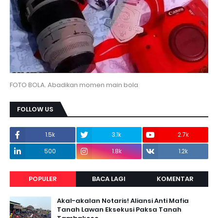
FOTO BOLA. Abadikan momen main bola
FOLLOW US
1.5k
3.1k
2.7k
500
1.8k
1.2k
POPULER
BACA LAGI
KOMENTAR
Akal-akalan Notaris! Aliansi Anti Mafia
Tanah Lawan Eksekusi Paksa Tanah