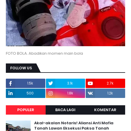
FOTO BOLA. Abadikan momen main bola
FOLLOW US
1.5k
3.1k
2.7k
500
1.8k
1.2k
POPULER
BACA LAGI
KOMENTAR
Akal-akalan Notaris! Aliansi Anti Mafia
Tanah Lawan Eksekusi Paksa Tanah