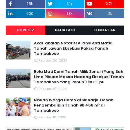
1.5k
3.1k
2.7k
500
1.8k
1.2k
POPULER
BACA LAGI
KOMENTAR
Akal-akalan Notaris! Aliansi Anti Mafia
Tanah Lawan Eksekusi Paksa Tanah
Tambakoso
Februari 26, 2025
Rela Mati Demi Tanah Milik Sendiri Yang Sah,
Lima Ribuan Massa Hadang Eksekusi Tanah
Tambakoso Yang Penuh Tipu-Tipu
Februari 27, 2025
Ribuan Warga Demo di Sidoarjo, Desak
Pengembalian Tanah 98.468 m² di
Tambakoso
Februari 10, 2025