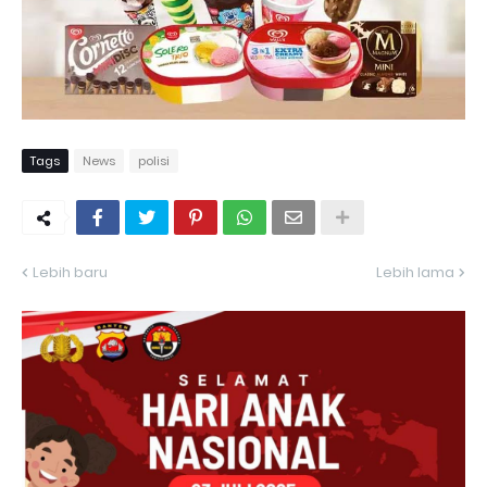
Tags
News
polisi
Lebih baru
Lebih lama