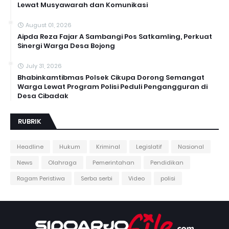
Lewat Musyawarah dan Komunikasi
August 01, 2026
Aipda Reza Fajar A Sambangi Pos Satkamling, Perkuat
Sinergi Warga Desa Bojong
July 31, 2026
Bhabinkamtibmas Polsek Cikupa Dorong Semangat
Warga Lewat Program Polisi Peduli Pengangguran di
Desa Cibadak
RUBRIK
Headline
Hukum
Kriminal
Legislatif
Nasional
News
Olahraga
Pemerintahan
Pendidikan
Ragam Peristiwa
Serba serbi
Video
polisi