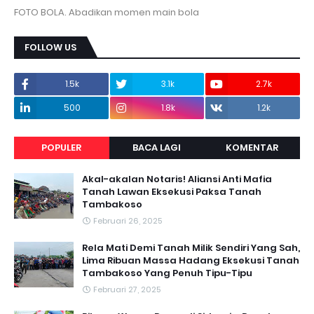
FOTO BOLA. Abadikan momen main bola
FOLLOW US
1.5k
3.1k
2.7k
500
1.8k
1.2k
POPULER
BACA LAGI
KOMENTAR
Akal-akalan Notaris! Aliansi Anti Mafia
Tanah Lawan Eksekusi Paksa Tanah
Tambakoso
Februari 26, 2025
Rela Mati Demi Tanah Milik Sendiri Yang Sah,
Lima Ribuan Massa Hadang Eksekusi Tanah
Tambakoso Yang Penuh Tipu-Tipu
Februari 27, 2025