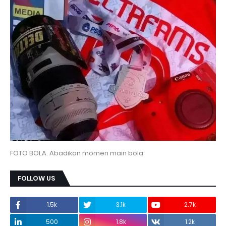
FOTO BOLA. Abadikan momen main bola
FOLLOW US
1.5k
3.1k
2.7k
500
1.8k
1.2k