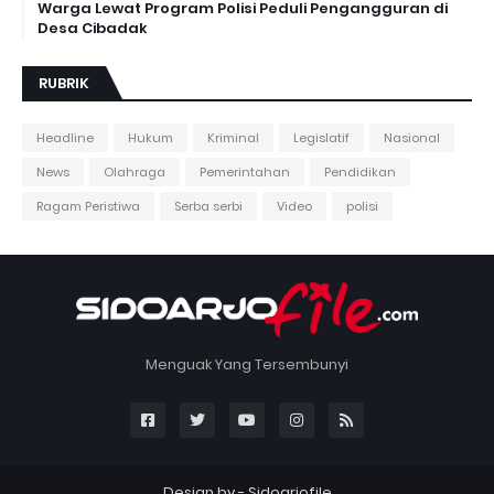
Warga Lewat Program Polisi Peduli Pengangguran di
Desa Cibadak
RUBRIK
Headline
Hukum
Kriminal
Legislatif
Nasional
News
Olahraga
Pemerintahan
Pendidikan
Ragam Peristiwa
Serba serbi
Video
polisi
Menguak Yang Tersembunyi
Design by -
Sidoarjofile