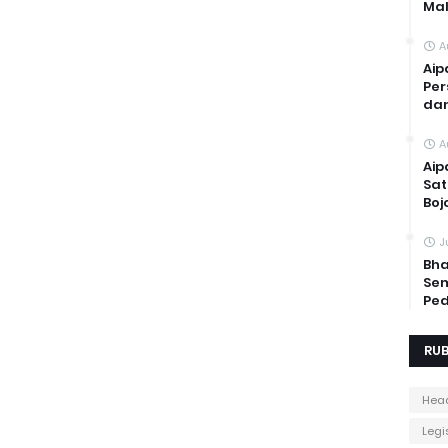
Mal
A
Aip
Per
dan
A
Aip
Sat
Boj
J
Bha
Sem
Ped
RUB
Head
Legis