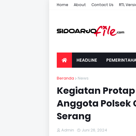
Home
About
Contact Us
RTL Vers
HEADLINE
PEMERINTAH
Beranda
News
Kegiatan Protap
Anggota Polsek 
Serang
Admin
Juni 26, 2024