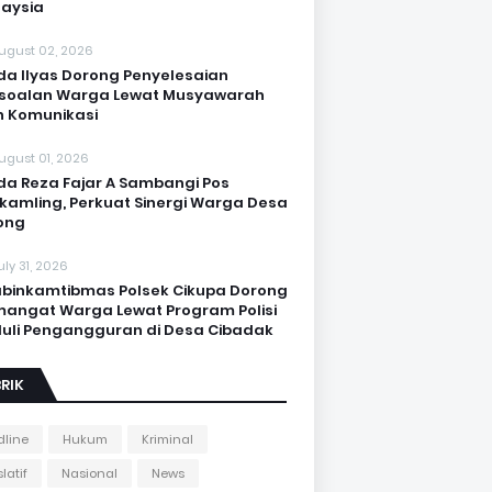
aysia
ugust 02, 2026
da Ilyas Dorong Penyelesaian
soalan Warga Lewat Musyawarah
 Komunikasi
ugust 01, 2026
da Reza Fajar A Sambangi Pos
kamling, Perkuat Sinergi Warga Desa
ong
uly 31, 2026
binkamtibmas Polsek Cikupa Dorong
angat Warga Lewat Program Polisi
uli Pengangguran di Desa Cibadak
RIK
line
Hukum
Kriminal
latif
Nasional
News