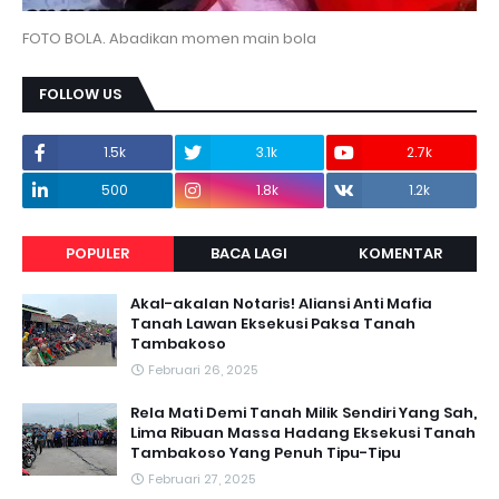
FOTO BOLA. Abadikan momen main bola
FOLLOW US
1.5k
3.1k
2.7k
500
1.8k
1.2k
POPULER
BACA LAGI
KOMENTAR
Akal-akalan Notaris! Aliansi Anti Mafia
Tanah Lawan Eksekusi Paksa Tanah
Tambakoso
Februari 26, 2025
Rela Mati Demi Tanah Milik Sendiri Yang Sah,
Lima Ribuan Massa Hadang Eksekusi Tanah
Tambakoso Yang Penuh Tipu-Tipu
Februari 27, 2025