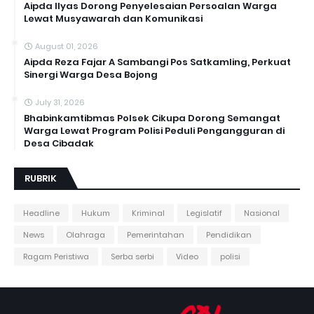
Aipda Ilyas Dorong Penyelesaian Persoalan Warga
Lewat Musyawarah dan Komunikasi
August 01, 2026
Aipda Reza Fajar A Sambangi Pos Satkamling, Perkuat
Sinergi Warga Desa Bojong
July 31, 2026
Bhabinkamtibmas Polsek Cikupa Dorong Semangat
Warga Lewat Program Polisi Peduli Pengangguran di
Desa Cibadak
RUBRIK
Headline
Hukum
Kriminal
Legislatif
Nasional
News
Olahraga
Pemerintahan
Pendidikan
Ragam Peristiwa
Serba serbi
Video
polisi