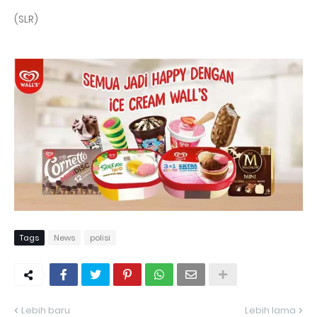
(SLR)
Tags
News
polisi
Lebih baru
Lebih lama