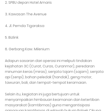
2. SPBU depan Hotel Amaris
3. Kawasan The Avenue
4. Jl. Pemda Tigaraksa
5. Bizlink
6. Gerbang Kaw. Milenium
Adapun sasaran dari operasi ini meliputi tindakan
kejahatan 3C (Curat, Curas, Curanmor), peredaran
minuman keras (miras), senjata tajam (sajam), senjata
api (senpi), bahan peledak (handak), geng motor,
tawuran, bali, dan tempat-tempat keramaian.
Selain itu, kegiatan ini juga bertujuan untuk
menyampaikan himbauan keamanan dan ketertiban
masyarakat (kamtibmas) guna mengantisipasi
gangguan kamtibmas di wilayah hukum Polsek Cikupa.