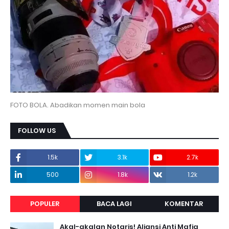
FOTO BOLA. Abadikan momen main bola
FOLLOW US
1.5k
3.1k
2.7k
500
1.8k
1.2k
POPULER
BACA LAGI
KOMENTAR
Akal-akalan Notaris! Aliansi Anti Mafia