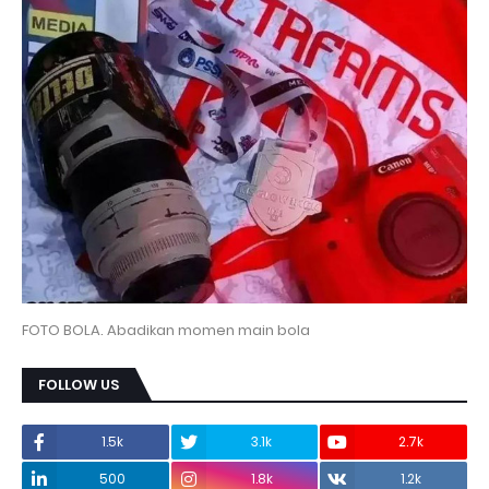
FOTO BOLA. Abadikan momen main bola
FOLLOW US
1.5k
3.1k
2.7k
500
1.8k
1.2k