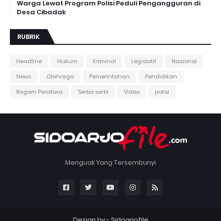
Warga Lewat Program Polisi Peduli Pengangguran di
Desa Cibadak
RUBRIK
Headline
Hukum
Kriminal
Legislatif
Nasional
News
Olahraga
Pemerintahan
Pendidikan
Ragam Peristiwa
Serba serbi
Video
polisi
Menguak Yang Tersembunyi
Design by -
Sidoarjofile