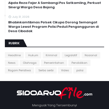
Aipda Reza Fajar A Sambangi Pos Satkamling, Perkuat
Sinergi Warga Desa Bojong
July 31, 2026
Bhabinkamtibmas Polsek Cikupa Dorong Semangat
Warga Lewat Program Polisi Peduli Pengangguran di
Desa Cibadak
RUBRIK
Headline
Hukum
Kriminal
Legislatif
Nasional
News
Olahraga
Pemerintahan
Pendidikan
Ragam Peristiwa
Serba serbi
Video
polisi
Menguak Yang Tersembunyi