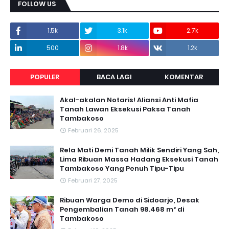
FOLLOW US
1.5k
3.1k
2.7k
500
1.8k
1.2k
POPULER
BACA LAGI
KOMENTAR
Akal-akalan Notaris! Aliansi Anti Mafia
Tanah Lawan Eksekusi Paksa Tanah
Tambakoso
Februari 26, 2025
Rela Mati Demi Tanah Milik Sendiri Yang Sah,
Lima Ribuan Massa Hadang Eksekusi Tanah
Tambakoso Yang Penuh Tipu-Tipu
Februari 27, 2025
Ribuan Warga Demo di Sidoarjo, Desak
Pengembalian Tanah 98.468 m² di
Tambakoso