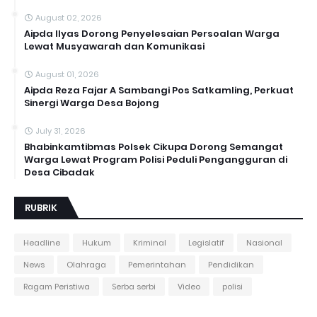
August 02, 2026
Aipda Ilyas Dorong Penyelesaian Persoalan Warga
Lewat Musyawarah dan Komunikasi
August 01, 2026
Aipda Reza Fajar A Sambangi Pos Satkamling, Perkuat
Sinergi Warga Desa Bojong
July 31, 2026
Bhabinkamtibmas Polsek Cikupa Dorong Semangat
Warga Lewat Program Polisi Peduli Pengangguran di
Desa Cibadak
RUBRIK
Headline
Hukum
Kriminal
Legislatif
Nasional
News
Olahraga
Pemerintahan
Pendidikan
Ragam Peristiwa
Serba serbi
Video
polisi