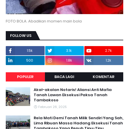
FOTO BOLA. Abadikan momen main bola
FOLLOW US
1.5k
3.1k
2.7k
500
1.8k
1.2k
POPULER
BACA LAGI
KOMENTAR
Akal-akalan Notaris! Aliansi Anti Mafia
Tanah Lawan Eksekusi Paksa Tanah
Tambakoso
Februari 26, 2025
Rela Mati Demi Tanah Milik Sendiri Yang Sah,
Lima Ribuan Massa Hadang Eksekusi Tanah
Tambakoso Yang Penuh Tipu-Tipu