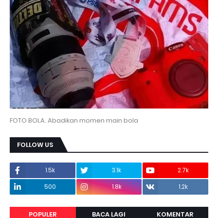
FOTO BOLA. Abadikan momen main bola
FOLLOW US
1.5k
3.1k
2.7k
500
1.8k
1.2k
POPULER
BACA LAGI
KOMENTAR