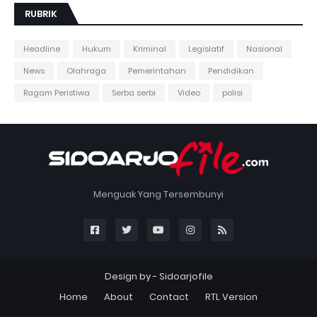
RUBRIK
Headline
Hukum
Kriminal
Legislatif
Nasional
News
Olahraga
Pemerintahan
Pendidikan
Ragam Peristiwa
Serba serbi
Video
polisi
Menguak Yang Tersembunyi
Design by -
Sidoarjofile
Home
About
Contact
RTL Version