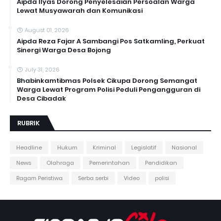
Aipda Ilyas Dorong Penyelesaian Persoalan Warga
Lewat Musyawarah dan Komunikasi
August 01, 2026
Aipda Reza Fajar A Sambangi Pos Satkamling, Perkuat
Sinergi Warga Desa Bojong
July 31, 2026
Bhabinkamtibmas Polsek Cikupa Dorong Semangat
Warga Lewat Program Polisi Peduli Pengangguran di
Desa Cibadak
RUBRIK
Headline
Hukum
Kriminal
Legislatif
Nasional
News
Olahraga
Pemerintahan
Pendidikan
Ragam Peristiwa
Serba serbi
Video
polisi