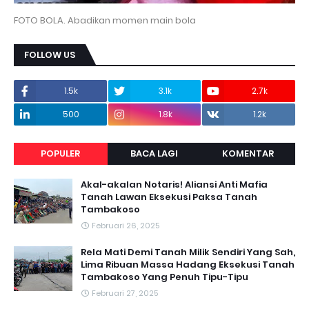
FOTO BOLA. Abadikan momen main bola
FOLLOW US
1.5k
3.1k
2.7k
500
1.8k
1.2k
POPULER
BACA LAGI
KOMENTAR
Akal-akalan Notaris! Aliansi Anti Mafia
Tanah Lawan Eksekusi Paksa Tanah
Tambakoso
Februari 26, 2025
Rela Mati Demi Tanah Milik Sendiri Yang Sah,
Lima Ribuan Massa Hadang Eksekusi Tanah
Tambakoso Yang Penuh Tipu-Tipu
Februari 27, 2025