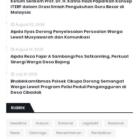
Ketum Senkom Prof. Dr. H. Katno Hadi Paparkan Konsep
ITERF dalam Orasi Ilmiah Pengukuhan Guru Besar di
Malaysia
August 02, 2026
Aipda Ilyas Dorong Penyelesaian Persoalan Warga
Lewat Musyawarah dan Komunikasi
August 01, 2026
Aipda Reza Fajar A Sambangi Pos Satkamling, Perkuat
Sinergi Warga Desa Bojong
July 31, 2026
Bhabinkamtibmas Polsek Cikupa Dorong Semangat
Warga Lewat Program Polisi Peduli Pengangguran di
Desa Cibadak
RUBRIK
Headline
Hukum
Kriminal
Legislatif
Nasional
News
Olahraga
Pemerintahan
Pendidikan