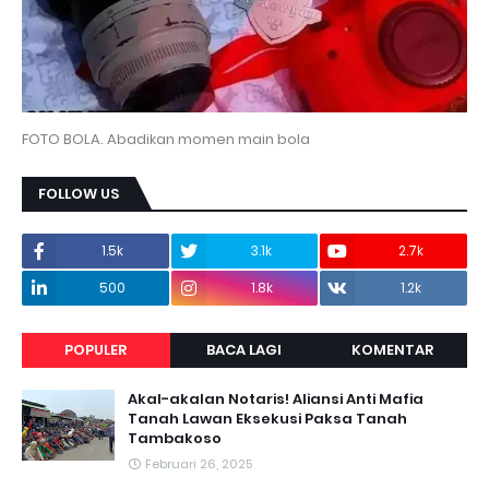
FOTO BOLA. Abadikan momen main bola
FOLLOW US
1.5k
3.1k
2.7k
500
1.8k
1.2k
POPULER
BACA LAGI
KOMENTAR
Akal-akalan Notaris! Aliansi Anti Mafia
Tanah Lawan Eksekusi Paksa Tanah
Tambakoso
Februari 26, 2025