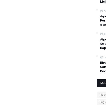
Mal
A
Aip
Per
dan
A
Aip
Sat
Boj
J
Bha
Sem
Ped
RUB
Head
Legis