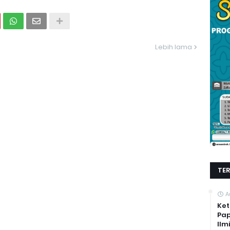
Lebih lama
TE
A
Ket
Pap
Ilm