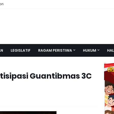
ion
AN
LEGISLATIF
RAGAM PERISTIWA
HUKUM
HAL
ntisipasi Guantibmas 3C