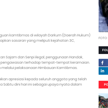
guan kamtibmas di wilayah Darkum (Daerah Hukum)
FOTO 
tapkan sasaran yang meliputi kejahatan 3C,
FO
an Sajam dan Senpi ilegal, penggunaan Handak,
rta pengawasan terhadap tempat-tempat keramaian.
an melalui pelaksanaan Himbauan Kamtibmas.
aikan apresiasi kepada seluruh anggota yang telah
 Sabtu dini hari ini sebagai upaya nyata dalam
PO