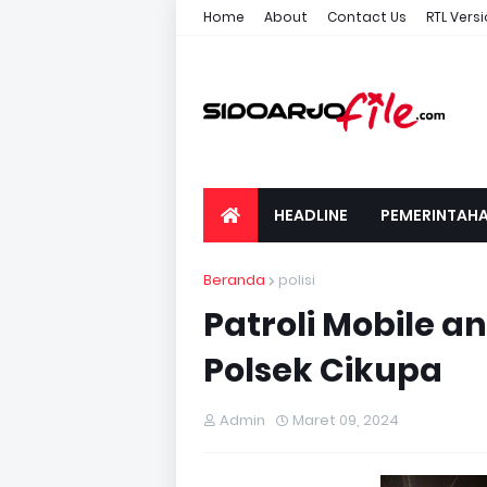
Home
About
Contact Us
RTL Vers
HEADLINE
PEMERINTAH
Beranda
polisi
Patroli Mobile a
Polsek Cikupa
Admin
Maret 09, 2024