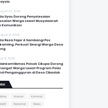
aysia
ugust 02, 2026
da Ilyas Dorong Penyelesaian
soalan Warga Lewat Musyawarah
 Komunikasi
ugust 01, 2026
da Reza Fajar A Sambangi Pos
kamling, Perkuat Sinergi Warga Desa
ong
uly 31, 2026
binkamtibmas Polsek Cikupa Dorong
angat Warga Lewat Program Polisi
uli Pengangguran di Desa Cibadak
RIK
line
Hukum
Kriminal
latif
Nasional
News