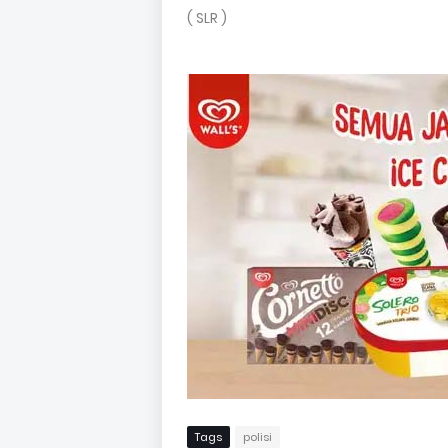
( SLR )
Tags
polisi