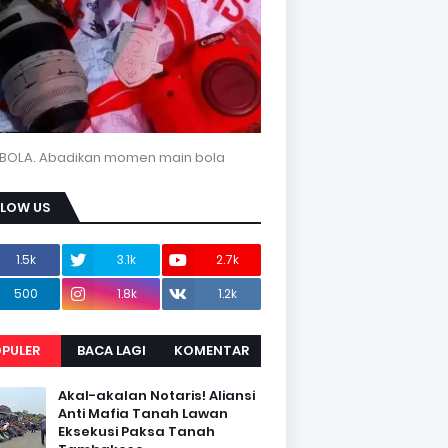
BOLA. Abadikan momen main bola
LLOW US
1.5k
3.1k
2.7k
500
1.8k
1.2k
PULER
BACA LAGI
KOMENTAR
Akal-akalan Notaris! Aliansi
Anti Mafia Tanah Lawan
Eksekusi Paksa Tanah