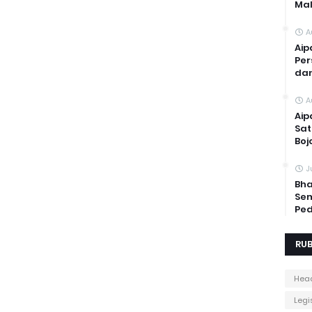
Mal
A
Aip
Per
dan
A
Aip
Sat
Boj
J
Bha
Sem
Ped
RUB
Head
Legis