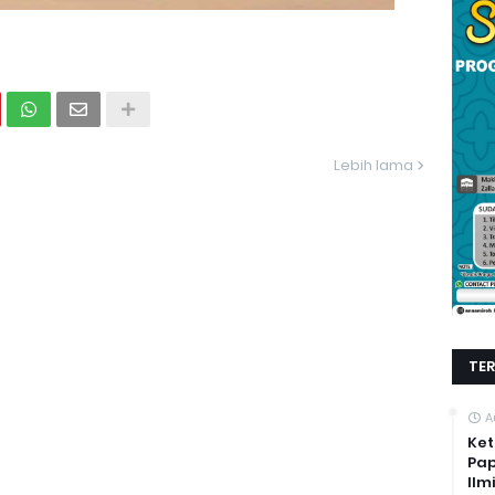
Lebih lama
TE
A
Ket
Pap
Ilm