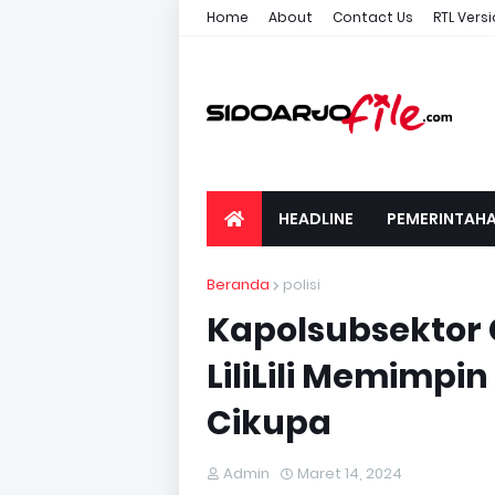
Home
About
Contact Us
RTL Vers
HEADLINE
PEMERINTAH
Beranda
polisi
Kapolsubsektor 
LiliLili Memimpi
Cikupa
Admin
Maret 14, 2024