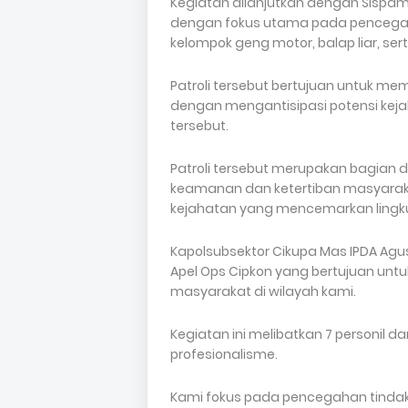
Kegiatan dilanjutkan dengan Sispam
dengan fokus utama pada pencegaha
kelompok geng motor, balap liar, se
Patroli tersebut bertujuan untuk 
dengan mengantisipasi potensi keja
tersebut.
Patroli tersebut merupakan bagian da
keamanan dan ketertiban masyarak
kejahatan yang mencemarkan lingk
Kapolsubsektor Cikupa Mas IPDA Agus
Apel Ops Cipkon yang bertujuan un
masyarakat di wilayah kami.
Kegiatan ini melibatkan 7 personil
profesionalisme.
Kami fokus pada pencegahan tindak 