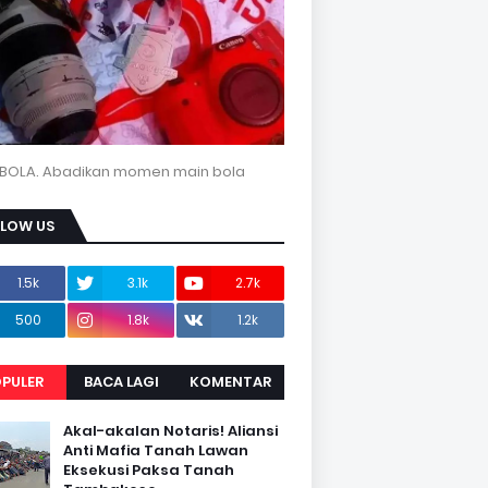
BOLA. Abadikan momen main bola
LLOW US
1.5k
3.1k
2.7k
500
1.8k
1.2k
PULER
BACA LAGI
KOMENTAR
Akal-akalan Notaris! Aliansi
Anti Mafia Tanah Lawan
Eksekusi Paksa Tanah