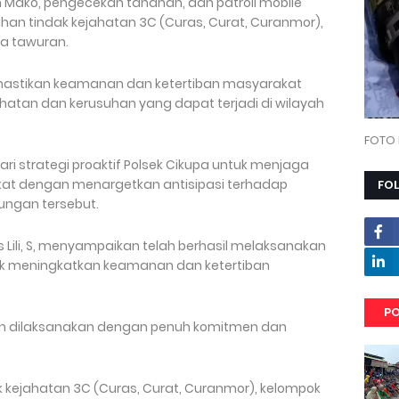
 Mako, pengecekan tahanan, dan patroli mobile
n tindak kejahatan 3C (Curas, Curat, Curanmor),
rta tawuran.
memastikan keamanan dan ketertiban masyarakat
hatan dan kerusuhan yang dapat terjadi di wilayah
FOTO 
ri strategi proaktif Polsek Cikupa untuk menjaga
at dengan menargetkan antisipasi terhadap
FO
ungan tersebut.
 Lili, S, menyampaikan telah berhasil melaksanakan
tuk meningkatkan keamanan dan ketertiban
PO
 dan dilaksanakan dengan penuh komitmen dan
kejahatan 3C (Curas, Curat, Curanmor), kelompok