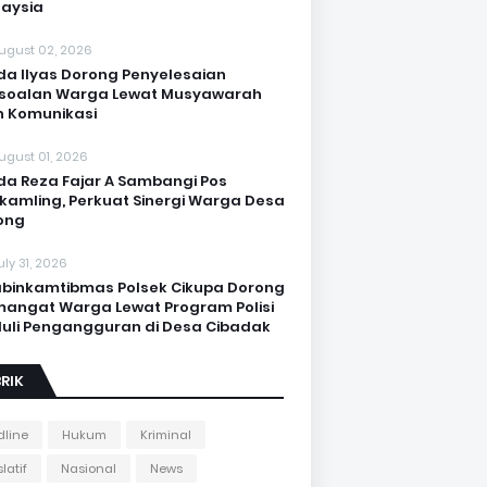
aysia
ugust 02, 2026
da Ilyas Dorong Penyelesaian
soalan Warga Lewat Musyawarah
 Komunikasi
ugust 01, 2026
da Reza Fajar A Sambangi Pos
kamling, Perkuat Sinergi Warga Desa
ong
uly 31, 2026
binkamtibmas Polsek Cikupa Dorong
angat Warga Lewat Program Polisi
uli Pengangguran di Desa Cibadak
RIK
line
Hukum
Kriminal
latif
Nasional
News