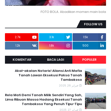
FOTO BOLA. Abadikan momen main bola
FOLLOW US
2.7k
3.1k
1.5k
1.2k
1.8k
500
KOMENTAR
BACA LAGI
POPULER
Akal-akalan Notaris! Aliansi Anti Mafia
Tanah Lawan Eksekusi Paksa Tanah
Tambakoso
فبراير 26, 2025
Rela Mati Demi Tanah Milik Sendiri Yang Sah,
Lima Ribuan Massa Hadang Eksekusi Tanah
Tambakoso Yang Penuh Tipu-Tipu
فبراير 27, 2025