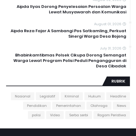
Aipda Ilyas Dorong Penyelesaian Persoalan Warga
Lewat Musyawarah dan Komunikasi
August 01, 2026
Aipda Reza Fajar A Sambangi Pos Satkamling, Perkuat
Sinergi Warga Desa Bojong
July 31, 2026
Bhabinkamtibmas Polsek Cikupa Dorong Semangat
Warga Lewat Program Polisi Peduli Pengangguran di
Desa Cibadak
RUBRIK
Nasional
Legislatif
Kriminal
Hukum
Headline
Pendidikan
Pemerintahan
Olahraga
News
polisi
Video
Serba serbi
Ragam Peristiwa