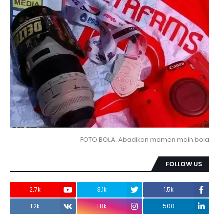
FOTO BOLA. Abadikan momen main bola
FOLLOW US
2.7k
3.1k
1.5k
1.2k
1.8k
500