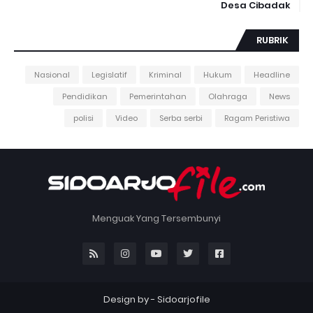
Desa Cibadak
RUBRIK
Nasional
Legislatif
Kriminal
Hukum
Headline
Pendidikan
Pemerintahan
Olahraga
News
polisi
Video
Serba serbi
Ragam Peristiwa
Menguak Yang Tersembunyi
Design by -
Sidoarjofile