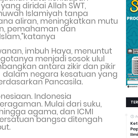
ang diridai Allah SWT,
huwah Islamiyah tanpa
a aliran,
meningkatkan mutu
an, pemahaman dan
Islam,"katanya
wanan, imbuh Haya, menuntut
gotanya menjadi sosok ulul
angkan antara zikir dan pikir
n dalam
negara kesatuan yang
erdasarkan Pancasila.
nesiaan. Indonesia
eragaman. Mulai dari suku,
TE
a hingga agama, dan ICMI
ersatuan bangsa ditengah
A
Ket
ut.
Pap
Ilm