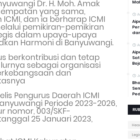
nyuwangi
Dr. H. Moh.
Amak
Mal
sempatan yang sama,
A
ICMI, dan ia berharap ICMI
Aip
melalui pemikiran-pemikiran
Per
ategis dalam upaya-upaya
dan
dkan Harmoni di Banyuwangi.
A
Aip
us
berkontribusi dan
tetap
Sat
lurnya sebagai organisasi
Boj
erkebangsaan dan
J
kasnya
Bha
Sem
lis Pengurus Daerah ICMI
Ped
anyuwangi Periode 2023-2026,
ur nomor, 003/SKF-
RUB
tanggal 25 Januari 2023,
Head
Legis