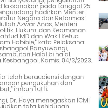
CMI Banyuwangi, p
engukuhan
dilaksanakan pada tanggal 25
ngundang hadirkan
Menteri
atur Negara dan Reformasi
dullah Azwar Anas,
Menteri
Politik, Hukum, dan Keamanan
Mahfud MD dan
Wakil Ketua
ham Habibie
," kata
Pelaksana
Kesbangpol Banyuwangi,
sambutan Halal bi halal
a Kesbangpol, Kamis, 04/3/2023.
ia telah beraudiensi dengan
ncanaan pengukuhan dan
ebut," imbuh
Lutfi.
ngi, Dr. Haya menegaskan
ICMI
ujudkan tata kehidupan