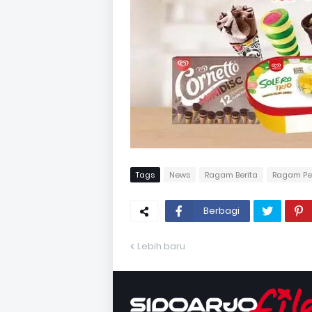
Tags
News
Ragam Berita
Ragam Per
Berbagi
Lebih baru