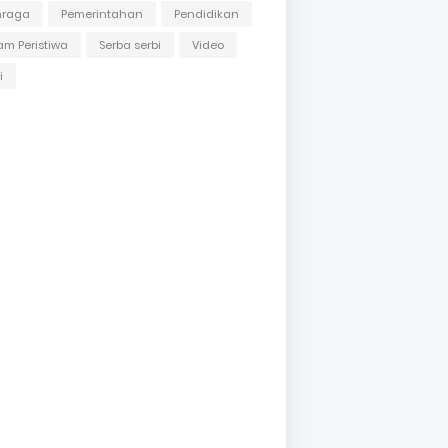
hraga
Pemerintahan
Pendidikan
m Peristiwa
Serba serbi
Video
i