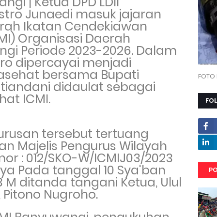
angi |
Ketua DPD LDII
Astro Junaedi
masuk jajaran
erah Ikatan Cendekiawan
MI) Organisasi Daerah
gi Periode 2023-2026.
Dalam
tro
dipercayai menjadi
asehat bersama
Bupati
FOTO 
stiandani
didaulat sebagai
hat ICMI.
FO
rusan tersebut tertuang
an Majelis Pengurus Wilayah
or : 012/SKO-W/ICMIJ03/2023
aya
Pada tanggal 10 Sya'ban
PO
3 M ditanda tangani Ketua,
Ulul
, Pitono Nugroho.