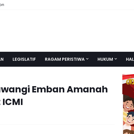
ion
AN
LEGISLATIF
RAGAM PERISTIWA
HUKUM
HAL
yuwangi Emban Amanah
 ICMI