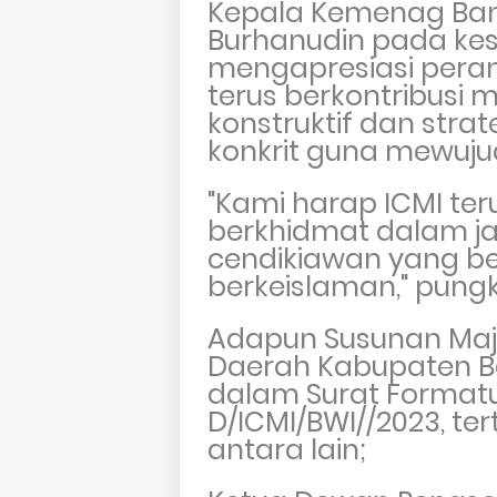
Kepala Kemenag Ba
Burhanudin pada ke
mengapresiasi peran 
terus
berkontribusi 
konstruktif dan str
konkrit guna mewuju
"Kami harap ICMI
ter
berkhidmat dalam ja
cendikiawan yang b
berkeislaman," pung
Adapun Susunan Maje
Daerah Kabupaten B
dalam
Surat Format
D/ICMI/BWI//2023, ter
antara lain;