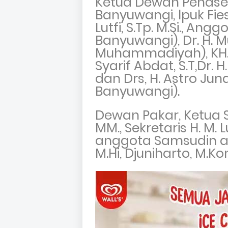
Ketua Dewan Penase
Banyuwangi, lpuk Fies
Lutfi, S.Tp. M.Si., Ang
Banyuwangi), Dr. H. M
Muhammadiyah), KH. 
Syarif Abdat, S.T,Dr. 
dan Drs, H. Astro Jun
Banyuwangi).
Dewan Pakar, Ketua Si
MM., Sekretaris H. M.
anggota Samsudin adl
M.Hi, Djuniharto, M.Kom