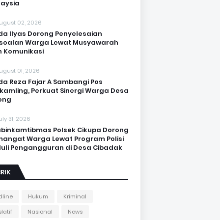
aysia
ugust 02, 2026
da Ilyas Dorong Penyelesaian
soalan Warga Lewat Musyawarah
 Komunikasi
ugust 01, 2026
da Reza Fajar A Sambangi Pos
kamling, Perkuat Sinergi Warga Desa
ong
uly 31, 2026
binkamtibmas Polsek Cikupa Dorong
angat Warga Lewat Program Polisi
uli Pengangguran di Desa Cibadak
RIK
line
Hukum
Kriminal
latif
Nasional
News