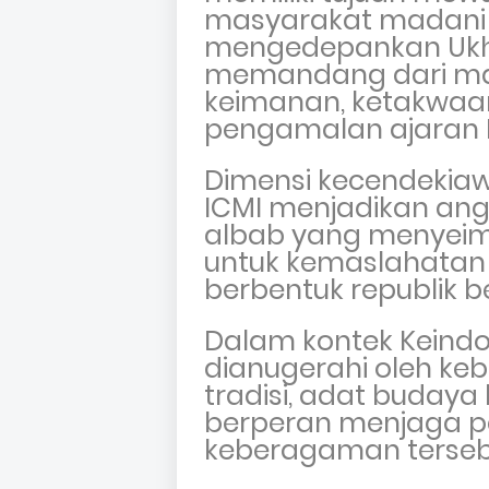
masyarakat madani y
mengedepankan
Uk
memandang dari man
keimanan, ketakwa
pengamalan ajaran 
Dimensi kecendekia
ICMI menjadikan ang
albab yang menyeimb
untuk kemaslahata
berbentuk republik b
Dalam kontek Keindo
dianugerahi oleh keb
tradisi, adat buday
berperan menjaga p
keberagaman terseb