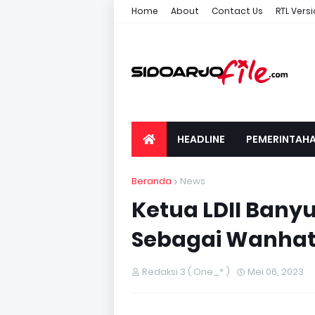
Home
About
Contact Us
RTL Vers
HEADLINE
PEMERINTAH
Beranda
News
Ketua LDII Ban
Sebagai Wanhat
Redaksi 3 ( One_* )
Mei 06, 2023