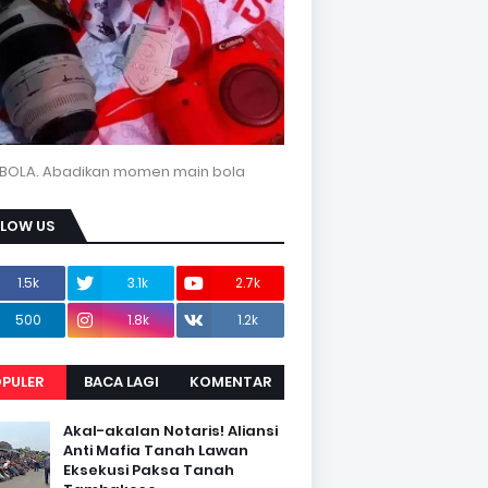
BOLA. Abadikan momen main bola
LLOW US
1.5k
3.1k
2.7k
500
1.8k
1.2k
PULER
BACA LAGI
KOMENTAR
Akal-akalan Notaris! Aliansi
Anti Mafia Tanah Lawan
Eksekusi Paksa Tanah