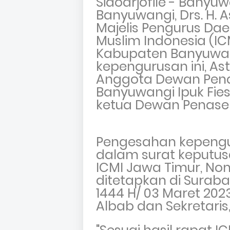
Sidoarjofile - Banyuw
Banyuwangi, Drs. H. 
Majelis Pengurus Da
Muslim Indonesia (IC
Kabupaten Banyuwan
kepengurusan ini,
As
Anggota Dewan Pen
Banyuwangi
Ipuk Fie
ketua Dewan Penase
Pengesahan kepengu
dalam surat keputus
ICMI Jawa Timur,
Nom
ditetapkan di Surab
1444 H/ 03 Maret 202
Albab dan
Sekretaris