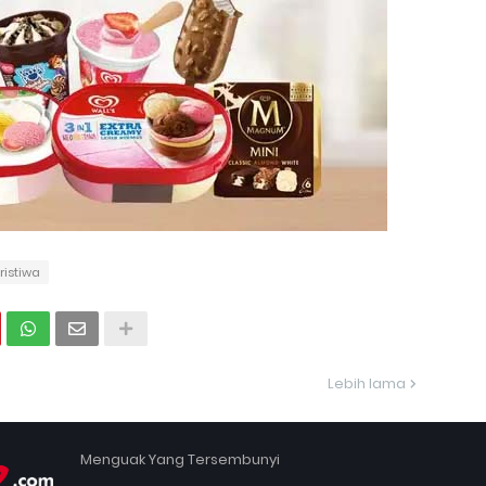
istiwa
Lebih lama
Menguak Yang Tersembunyi