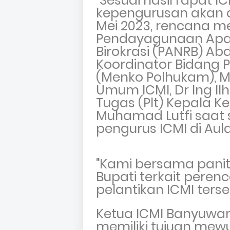
"S
esuai hasil rapat I
kepengurusan akan 
Mei 2023, rencana
me
Pendayagunaan Apar
Birokrasi (PANRB) Ab
Koordinator Bidang 
(Menko Polhukam), 
Umum ICMI, Dr Ing Il
Tugas (Plt) Kepala 
Muhamad Lutfi saat 
pengurus ICMI di Aul
"Kami bersama panit
Bupati terkait pere
pelantikan ICMI ters
Ketua ICMI Banyuwa
memiliki tujuan mew