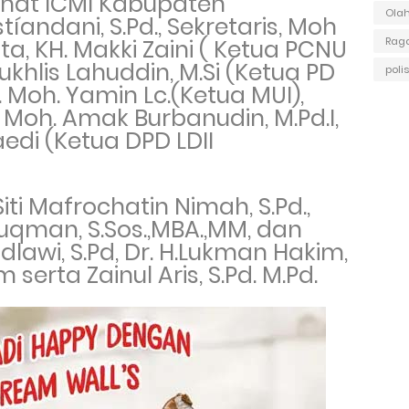
hat ICMI Kabupaten
Ola
tíandani, S.Pd., Sekretaris, Moh
gota, KH. Makki Zaini ( Ketua PCNU
Raga
ukhlis Lahuddin, M.Si (Ketua PD
polis
Moh. Yamin Lc.(Ketua MUI),
H. Moh. Amak Burbanudin, M.Pd.I,
aedi (Ketua DPD LDII
ti Mafrochatin Nimah, S.Pd.,
 Luqman, S.Sos.,MBA.,MM, dan
awi, S.Pd, Dr. H.Lukman Hakim,
 serta Zainul Aris, S.Pd. M.Pd.