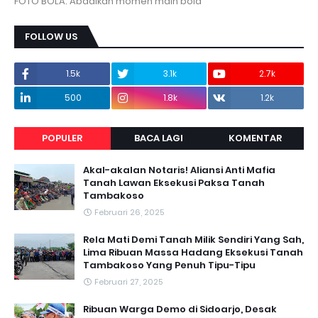
FOTO BOLA. Abadikan momen main bola
FOLLOW US
1.5k
3.1k
2.7k
500
1.8k
1.2k
POPULER
BACA LAGI
KOMENTAR
Akal-akalan Notaris! Aliansi Anti Mafia
Tanah Lawan Eksekusi Paksa Tanah
Tambakoso
Februari 26, 2025
Rela Mati Demi Tanah Milik Sendiri Yang Sah,
Lima Ribuan Massa Hadang Eksekusi Tanah
Tambakoso Yang Penuh Tipu-Tipu
Februari 27, 2025
Ribuan Warga Demo di Sidoarjo, Desak