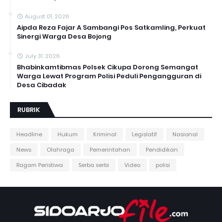
August 01, 2026
Aipda Reza Fajar A Sambangi Pos Satkamling, Perkuat
Sinergi Warga Desa Bojong
July 31, 2026
Bhabinkamtibmas Polsek Cikupa Dorong Semangat
Warga Lewat Program Polisi Peduli Pengangguran di
Desa Cibadak
RUBRIK
Headline
Hukum
Kriminal
Legislatif
Nasional
News
Olahraga
Pemerintahan
Pendidikan
Ragam Peristiwa
Serba serbi
Video
polisi