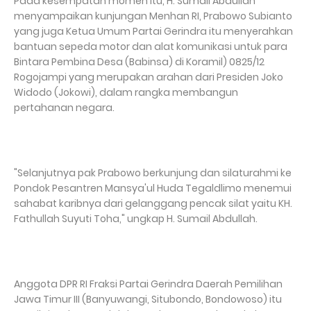
Pada kesempatan momen itu, H. Sumail Abdullah
menyampaikan kunjungan Menhan RI, Prabowo Subianto
yang juga Ketua Umum Partai Gerindra itu menyerahkan
bantuan sepeda motor dan alat komunikasi untuk para
Bintara Pembina Desa (Babinsa) di Koramil) 0825/12
Rogojampi yang merupakan arahan dari Presiden Joko
Widodo (Jokowi), dalam rangka membangun
pertahanan negara.
"Selanjutnya pak Prabowo berkunjung dan silaturahmi ke
Pondok Pesantren Mansya'ul Huda Tegaldlimo menemui
sahabat karibnya dari gelanggang pencak silat yaitu KH.
Fathullah Suyuti Toha," ungkap H. Sumail Abdullah.
Anggota DPR RI Fraksi Partai Gerindra Daerah Pemilihan
Jawa Timur III (Banyuwangi, Situbondo, Bondowoso) itu