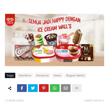
Tags
Headline
Nasional
News
Ragam Berita
Lebih baru
Lebih lama