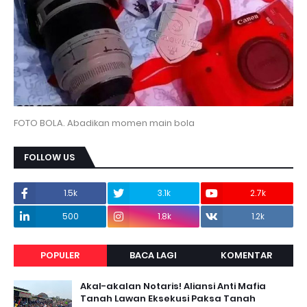
FOTO BOLA. Abadikan momen main bola
FOLLOW US
1.5k
3.1k
2.7k
500
1.8k
1.2k
POPULER
BACA LAGI
KOMENTAR
Akal-akalan Notaris! Aliansi Anti Mafia
Tanah Lawan Eksekusi Paksa Tanah