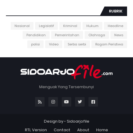
RUBRIK
Nasional
Legislatif
Kriminal
Hukum
Headline
Pendidikan
Pemerintahan
Olahraga
News
polisi
Video
Serba serbi
Ragam Peristiwa
Menguak Yang Tersembunyi
Design by -
Sidoarjofile
RTL Version
Contact
About
Home