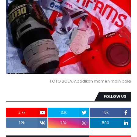
FOTO BOLA. Abadikan momen main bola
FOLLOW US
2.7k
3.1k
1.5k
1.2k
1.8k
500