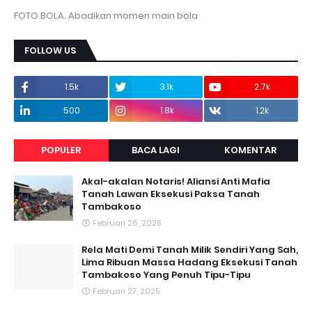
FOTO BOLA. Abadikan momen main bola
FOLLOW US
1.5k
3.1k
2.7k
500
1.8k
1.2k
POPULER
BACA LAGI
KOMENTAR
Akal-akalan Notaris! Aliansi Anti Mafia
Tanah Lawan Eksekusi Paksa Tanah
Tambakoso
Februari 26, 2025
Rela Mati Demi Tanah Milik Sendiri Yang Sah,
Lima Ribuan Massa Hadang Eksekusi Tanah
Tambakoso Yang Penuh Tipu-Tipu
Februari 27, 2025