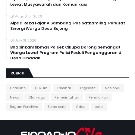
Lewat Musyawarah dan Komunikasi
August 01, 2026
Aipda Reza Fajar A Sambangi Pos Satkamling, Perkuat
Sinergi Warga Desa Bojong
July 31, 2026
Bhabinkamtibmas Polsek Cikupa Dorong Semangat
Warga Lewat Program Polisi Peduli Pengangguran di
Desa Cibadak
RUBRIK
Headline
Hukum
Kriminal
Legislatif
Nasional
News
Olahraga
Pemerintahan
Pendidikan
Ragam Peristiwa
Serba serbi
Video
polisi