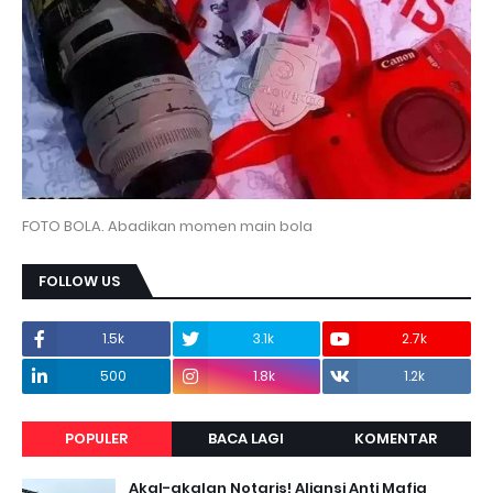
FOTO BOLA. Abadikan momen main bola
FOLLOW US
1.5k
3.1k
2.7k
500
1.8k
1.2k
POPULER
BACA LAGI
KOMENTAR
Akal-akalan Notaris! Aliansi Anti Mafia