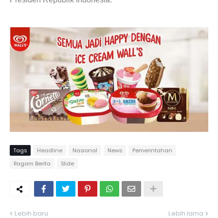
Tags
Headline
Nasional
News
Pemerintahan
Ragam Berita
Slide
Lebih baru
Lebih lama