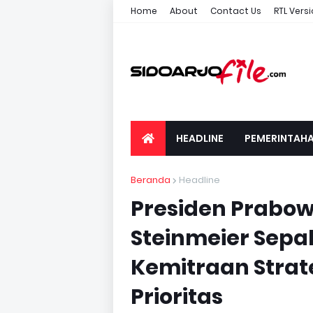
Home
About
Contact Us
RTL Vers
HEADLINE
PEMERINTAH
Beranda
Headline
Presiden Prabow
Steinmeier Sepa
Kemitraan Strate
Prioritas