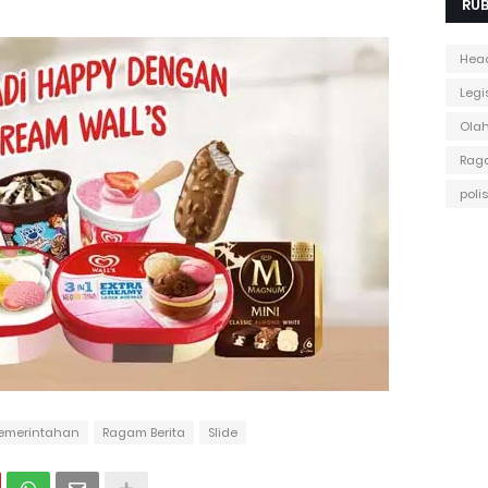
RUB
Head
Legis
Ola
Raga
polis
emerintahan
Ragam Berita
Slide