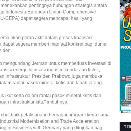
 menekankan pentingnya hubungan strategis antara
rap Indonesia-European Union Comprehensive
EU-CEPA) dapat segera mencapai hasil yang
mainkan peran aktif dalam proses finalisasi
gga dapat segera memberi manfaat konkret bagi dunia
siden.
wo mengundang Jerman untuk memperluas investasi di
nsisi energi, hilirisasi industri, kendaraan listrik,
n infrastruktur. Presiden Prabowo juga membuka
alam rantai pasok mineral kritis dan tanah jarang.
ikut serta dalam rantai pasok mineral kritis dan
an infrastruktur kita,” imbuhnya.
mbut baik pelaksanaan berbagai program kerja sama
ndustrial Modernization and Trade Acceleration
TE
ing in Business with Germany yang ditujukan bagi