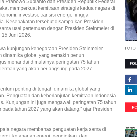
sia Prabowo Subianto dan Presiden Republik Federal
akat memperkuat kemitraan strategis kedua negara di
ekonomi, investasi, transisi energi, hingga
. Kesepakatan tersebut disampaikan Presiden
sama usai pertemuan dengan Presiden Steinmeier di
, 15 Juni 2026.
FOTO 
a kunjungan kenegaraan Presiden Steinmeier
h dinamika global yang semakin penuh
igus menandai dimulainya peringatan 75 tahun
FO
 Jerman yang akan berlangsung pada 2027
ntum penting di tengah dinamika global yang
n. Penguatan dan keberlanjutan kemitraan Indonesia
as. Kunjungan ini juga mengawali peringatan 75 tahun
PO
n pada tahun 2027 yang akan datang,” ujar Presiden
epala negara membahas penguatan kerja sama di
energi, ketahanan energi, pendidikan, dan