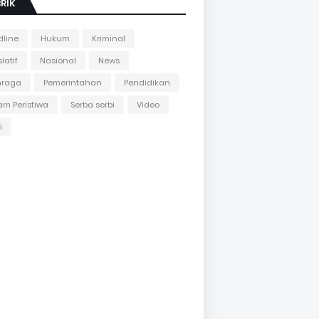
RIK
line
Hukum
Kriminal
latif
Nasional
News
hraga
Pemerintahan
Pendidikan
m Peristiwa
Serba serbi
Video
i