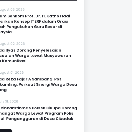
ugust 05, 2026
um Senkom Prof. Dr. H. Katno Hadi
arkan Konsep ITERF dalam Orasi
iah Pengukuhan Guru Besar di
aysia
ugust 02, 2026
da Ilyas Dorong Penyelesaian
soalan Warga Lewat Musyawarah
 Komunikasi
ugust 01, 2026
da Reza Fajar A Sambangi Pos
kamling, Perkuat Sinergi Warga Desa
ong
uly 31, 2026
binkamtibmas Polsek Cikupa Dorong
angat Warga Lewat Program Polisi
uli Pengangguran di Desa Cibadak