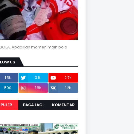
BOLA. Abadikan momen main bola
LLOW US
1.5k
3.1k
2.7k
500
1.8k
1.2k
PULER
BACA LAGI
KOMENTAR