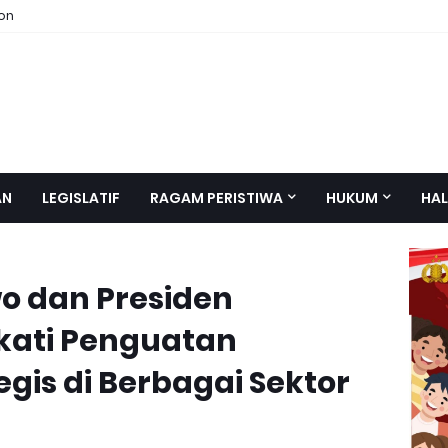
ion
AN
LEGISLATIF
RAGAM PERISTIWA
HUKUM
HAL
o dan Presiden
kati Penguatan
gis di Berbagai Sektor