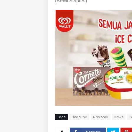
(BPMI Setpres)
Tags
Headline
Nasional
News
P