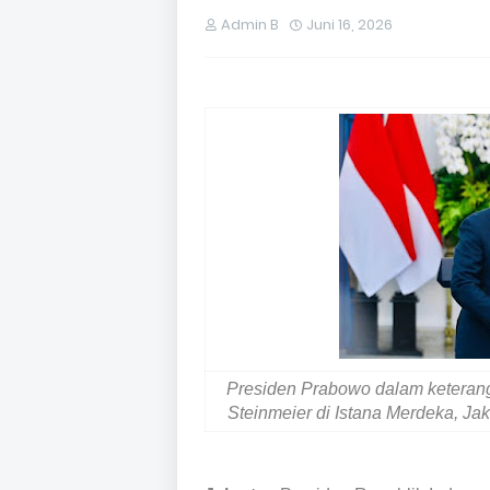
Admin B
Juni 16, 2026
Presiden Prabowo dalam keteran
Steinmeier di Istana Merdeka, Jak