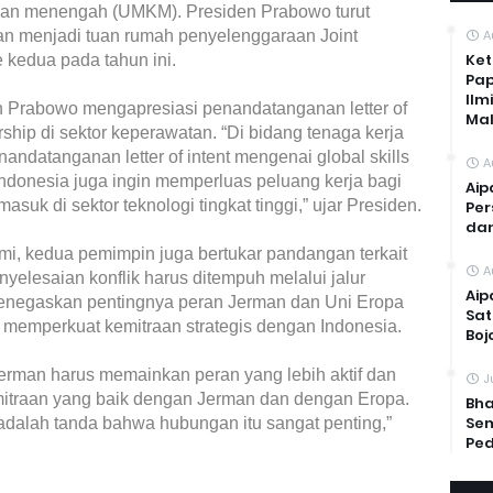
dan menengah (UMKM). Presiden Prabowo turut
n menjadi tuan rumah penyelenggaraan Joint
A
Ket
kedua pada tahun ini.
Pap
Ilm
n Prabowo mengapresiasi penandatanganan letter of
Mal
rship di sektor keperawatan. “Di bidang tenaga kerja
andatanganan letter of intent mengenai global skills
A
Indonesia juga ingin memperluas peluang kerja bagi
Aip
asuk di sektor teknologi tingkat tinggi,” ujar Presiden.
Per
dan
i, kedua pemimpin juga bertukar pandangan terkait
A
yelesaian konflik harus ditempuh melalui jalur
Aip
enegaskan pentingnya peran Jerman dan Uni Eropa
Sat
a memperkuat kemitraan strategis dengan Indonesia.
Boj
rman harus memainkan peran yang lebih aktif dan
J
emitraan yang baik dengan Jerman dan dengan Eropa.
Bha
Sem
adalah tanda bahwa hubungan itu sangat penting,”
Ped