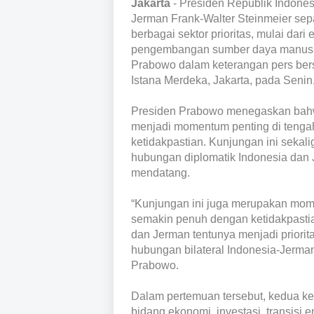
Jakarta
- Presiden Republik Indone
Jerman Frank-Walter Steinmeier sep
berbagai sektor prioritas, mulai dari 
pengembangan sumber daya manusia
Prabowo dalam keterangan pers ber
Istana Merdeka, Jakarta, pada Senin
Presiden Prabowo menegaskan bahw
menjadi momentum penting di tenga
ketidakpastian. Kunjungan ini sekal
hubungan diplomatik Indonesia dan
mendatang.
“Kunjungan ini juga merupakan mome
semakin penuh dengan ketidakpastia
dan Jerman tentunya menjadi priorit
hubungan bilateral Indonesia-Jerma
Prabowo.
Dalam pertemuan tersebut, kedua k
bidang ekonomi, investasi, transisi 