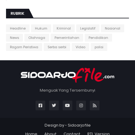
RUBRIK
Headline
Hukum
Kriminal
Legislatif
Nasional
News
Olahraga
Pemerintahan
Pendidikan
Ragam Peristiwa
Serba serbi
Video
polisi
Menguak Yang Tersembunyi
Design by -
Sidoarjofile
Home
About
Contact
RTL Version