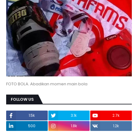
FOTO BOLA. Abadikan momen main bola
FOLLOW US
1.5k
3.1k
2.7k
500
1.8k
1.2k