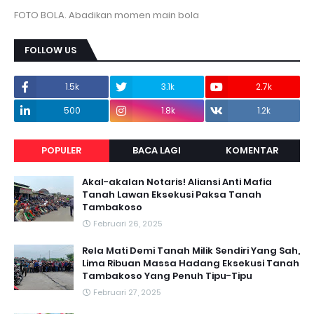
FOTO BOLA. Abadikan momen main bola
FOLLOW US
1.5k
3.1k
2.7k
500
1.8k
1.2k
POPULER
BACA LAGI
KOMENTAR
Akal-akalan Notaris! Aliansi Anti Mafia
Tanah Lawan Eksekusi Paksa Tanah
Tambakoso
Februari 26, 2025
Rela Mati Demi Tanah Milik Sendiri Yang Sah,
Lima Ribuan Massa Hadang Eksekusi Tanah
Tambakoso Yang Penuh Tipu-Tipu
Februari 27, 2025