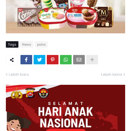
Tags
News
polisi
Lebih baru
Lebih lama