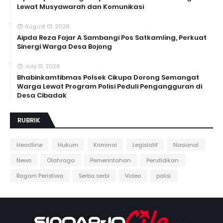
Lewat Musyawarah dan Komunikasi
August 01, 2026
Aipda Reza Fajar A Sambangi Pos Satkamling, Perkuat
Sinergi Warga Desa Bojong
July 31, 2026
Bhabinkamtibmas Polsek Cikupa Dorong Semangat
Warga Lewat Program Polisi Peduli Pengangguran di
Desa Cibadak
RUBRIK
Headline
Hukum
Kriminal
Legislatif
Nasional
News
Olahraga
Pemerintahan
Pendidikan
Ragam Peristiwa
Serba serbi
Video
polisi