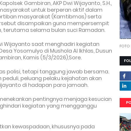
Kapolsek Gambiran, AKP Dwi Wijayanto, S.H.,
masyarakat untuk berperan aktif dalam
rtiban masyarakat (Kamtibmas) serta
 tersebut disampaikan guna mempersempit
n, terutama selama bulan suci Ramadan.
wi Wijayanto saat menghadiri kegiatan
FOTO 
esa Yosomulyo di Mushola Al Ikhlas, Dusun
mbiran, Kamis (5/3/2026),Sore.
FO
 polisi, tetapi tanggung jawab bersama.
 peduli, peluang pelaku kejahatan akan
 Wijayanto di hadapan para jamaah.
 menekankan pentingnya menjaga kesucian
PO
hindari kegiatan yang mengganggu
tkan kewaspadaan, khususnya pada