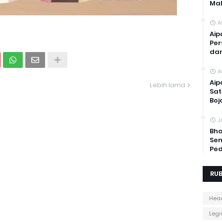
Mal
A
Aip
Per
dan
A
Aip
Lebih lama
Sat
Boj
J
Bha
Sem
Ped
RUB
Head
Legis