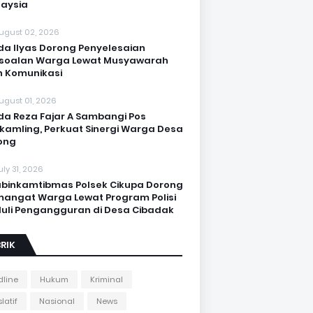
aysia
ugust 02, 2026
da Ilyas Dorong Penyelesaian
soalan Warga Lewat Musyawarah
 Komunikasi
ugust 01, 2026
da Reza Fajar A Sambangi Pos
kamling, Perkuat Sinergi Warga Desa
ong
uly 31, 2026
binkamtibmas Polsek Cikupa Dorong
angat Warga Lewat Program Polisi
uli Pengangguran di Desa Cibadak
RIK
line
Hukum
Kriminal
latif
Nasional
News