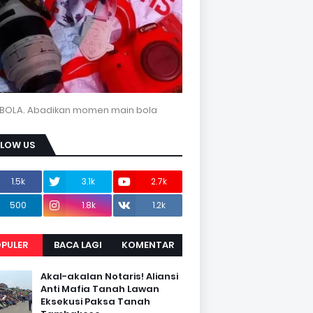
BOLA. Abadikan momen main bola
LLOW US
1.5k
3.1k
2.7k
500
1.8k
1.2k
PULER
BACA LAGI
KOMENTAR
Akal-akalan Notaris! Aliansi
Anti Mafia Tanah Lawan
Eksekusi Paksa Tanah