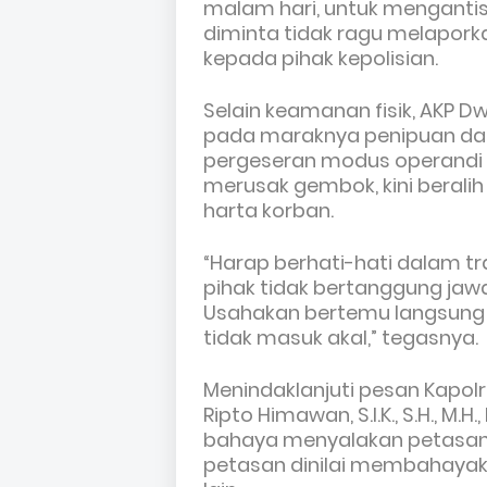
malam hari, untuk mengantisi
diminta tidak ragu melapork
kepada pihak kepolisian.
Selain keamanan fisik, AKP 
pada maraknya penipuan darin
pergeseran modus operandi k
merusak gembok, kini beral
harta korban.
“Harap berhati-hati dalam 
pihak tidak bertanggung jawa
Usahakan bertemu langsung 
tidak masuk akal,” tegasnya.
Menindaklanjuti pesan Kapolr
Ripto Himawan, S.I.K., S.H., 
bahaya menyalakan petasan.
petasan dinilai membahayak