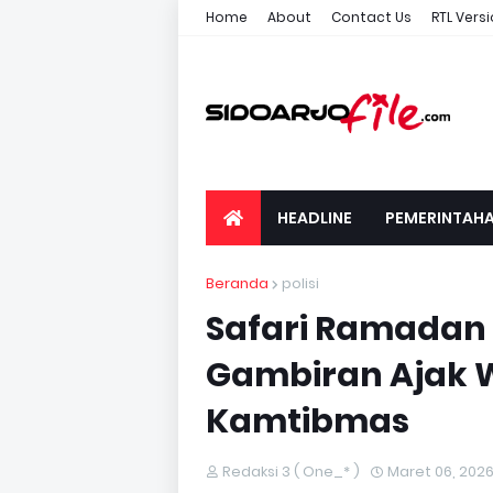
Home
About
Contact Us
RTL Vers
HEADLINE
PEMERINTAH
Beranda
polisi
Safari Ramadan 
Gambiran Ajak
Kamtibmas
Redaksi 3 ( One_* )
Maret 06, 202