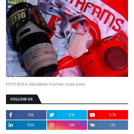
FOTO BOLA. Abadikan momen main bola
FOLLOW US
1.5k
3.1k
2.7k
500
1.8k
1.2k