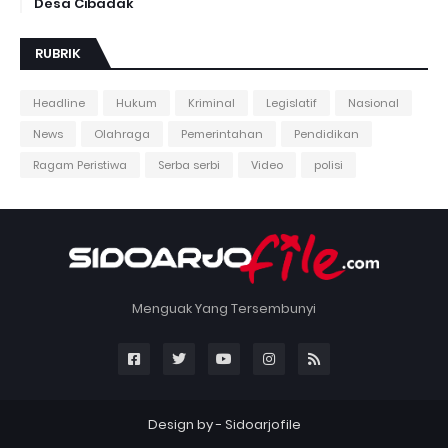
Desa Cibadak
RUBRIK
Headline
Hukum
Kriminal
Legislatif
Nasional
News
Olahraga
Pemerintahan
Pendidikan
Ragam Peristiwa
Serba serbi
Video
polisi
Menguak Yang Tersembunyi
Design by -
Sidoarjofile