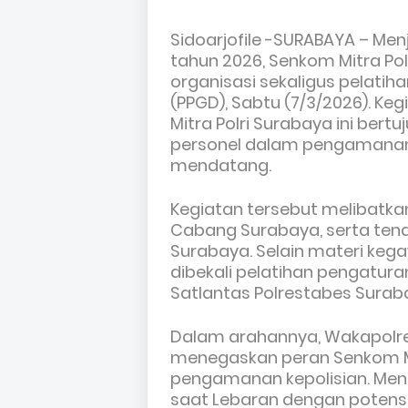
Sidoarjofile -SURABAYA – Menje
tahun 2026, Senkom Mitra Po
organisasi sekaligus pelati
(PPGD), Sabtu (7/3/2026). Ke
Mitra Polri Surabaya ini ber
personel dalam pengamanan
mendatang.
Kegiatan tersebut melibatka
Cabang Surabaya, serta tena
Surabaya. Selain materi ke
dibekali pelatihan pengaturan 
Satlantas Polrestabes Surab
Dalam arahannya, Wakapolre
menegaskan peran Senkom Mi
pengamanan kepolisian. Men
saat Lebaran dengan potensi