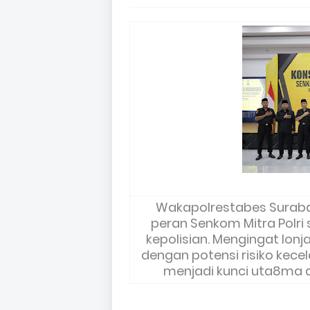
Wakapolrestabes Suraba
peran Senkom Mitra Polr
kepolisian. Mengingat lon
dengan potensi risiko kec
menjadi kunci uta8ma d