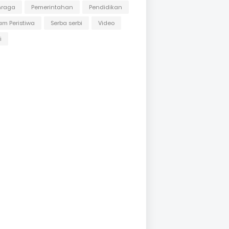
hraga
Pemerintahan
Pendidikan
m Peristiwa
Serba serbi
Video
i