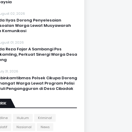
aysia
ugust 02, 2026
da Ilyas Dorong Penyelesaian
soalan Warga Lewat Musyawarah
 Komunikasi
ugust 01, 2026
da Reza Fajar A Sambangi Pos
kamling, Perkuat Sinergi Warga Desa
ong
uly 31, 2026
binkamtibmas Polsek Cikupa Dorong
angat Warga Lewat Program Polisi
uli Pengangguran di Desa Cibadak
RIK
line
Hukum
Kriminal
latif
Nasional
News