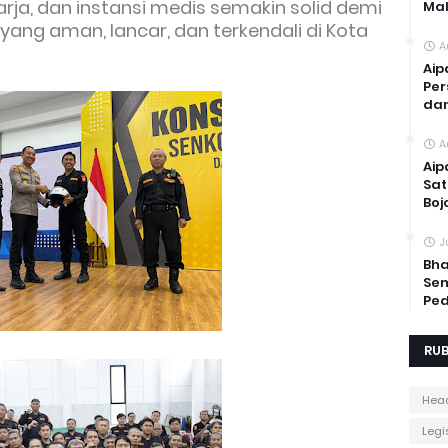
arja, dan instansi medis semakin solid demi
Mal
yang aman, lancar, dan terkendali di Kota
A
Aip
Per
dan
A
Aip
Sat
Boj
J
Bha
Sem
Ped
RUB
Head
Legis