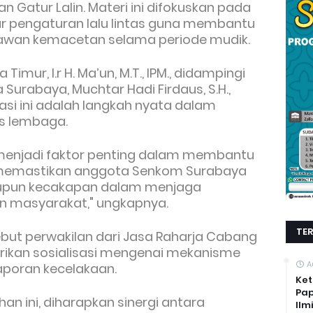
Gatur Lalin. Materi ini difokuskan pada
r pengaturan lalu lintas guna membantu
ik rawan kemacetan selama periode mudik.
imur, I.r H. Ma’un, M.T., IPM., didampingi
 Surabaya, Muchtar Hadi Firdaus, S.H.,
i ini adalah langkah nyata dalam
as lembaga.
 menjadi faktor penting dalam membantu
in memastikan anggota Senkom Surabaya
maupun kecakapan dalam menjaga
 masyarakat," ungkapnya.
TE
ebut perwakilan dari Jasa Raharja Cabang
ikan sosialisasi mengenai mekanisme
A
aporan kecelakaan.
Ket
Pap
han ini, diharapkan sinergi antara
Ilm