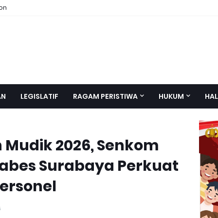
ion
AN
LEGISLATIF
RAGAM PERISTIWA
HUKUM
HAL
 Mudik 2026, Senkom
tabes Surabaya Perkuat
ersonel
6