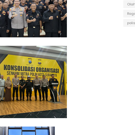
Ola
Raga
polis