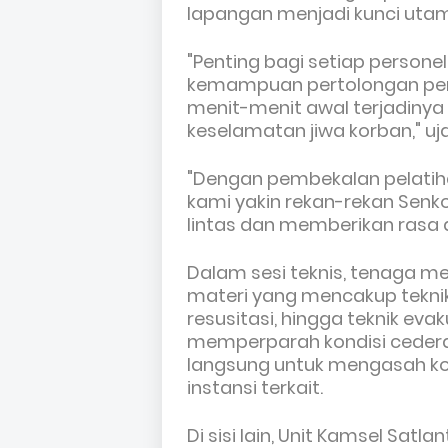
lapangan menjadi kunci utam
"Penting bagi setiap persone
kemampuan pertolongan per
menit-menit awal terjadiny
keselamatan jiwa korban," uj
"Dengan pembekalan pelatih
kami yakin rekan-rekan Senk
lintas dan memberikan rasa
Dalam sesi teknis, tenaga m
materi yang mencakup tekni
resusitasi, hingga teknik eva
memperparah kondisi cedera.
langsung untuk mengasah ko
instansi terkait.
Di sisi lain, Unit Kamsel Satl