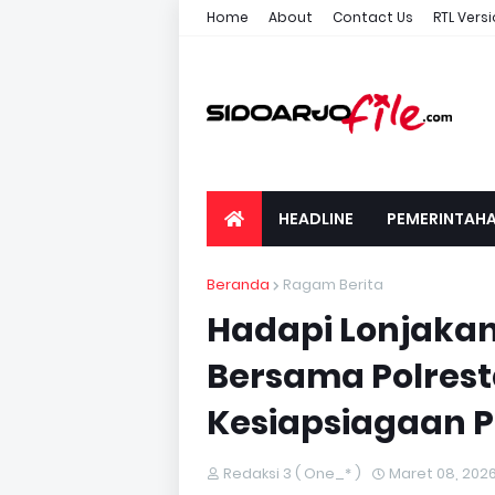
Home
About
Contact Us
RTL Vers
HEADLINE
PEMERINTAH
Beranda
Ragam Berita
Hadapi Lonjakan
Bersama Polres
Kesiapsiagaan P
Redaksi 3 ( One_* )
Maret 08, 202