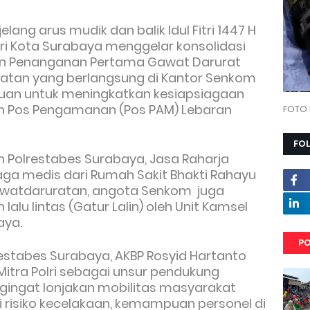
lang arus mudik dan balik Idul Fitri 1447 H
lri Kota Surabaya menggelar konsolidasi
han Penanganan Pertama Gawat Darurat
giatan yang berlangsung di Kantor Senkom
tujuan untuk meningkatkan kesiapsiagaan
 Pos Pengamanan (Pos PAM) Lebaran
FOTO 
FO
n Polrestabes Surabaya, Jasa Raharja
ga medis dari Rumah Sakit Bhakti Rahayu
gawatdaruratan, angota Senkom juga
lalu lintas (Gatur Lalin) oleh Unit Kamsel
aya.
PO
stabes Surabaya, AKBP Rosyid Hartanto
tra Polri sebagai unsur pendukung
gingat lonjakan mobilitas masyarakat
 risiko kecelakaan, kemampuan personel di