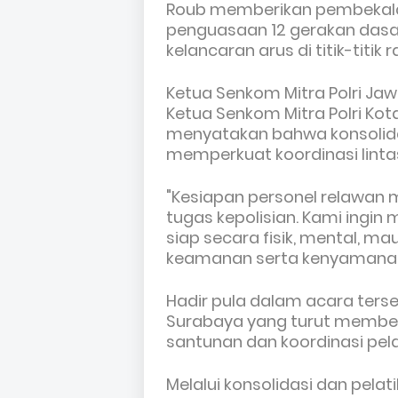
Roub memberikan pembekalan 
penguasaan 12 gerakan dasa
kelancaran arus di titik-tit
Ketua Senkom Mitra Polri Jawa T
Ketua Senkom Mitra Polri Kota
menyatakan bahwa konsolidas
memperkuat koordinasi lint
"Kesiapan personel relawan
tugas kepolisian. Kami ing
siap secara fisik, mental, 
keamanan serta kenyamanan
Hadir pula dalam acara ters
Surabaya yang turut member
santunan dan koordinasi pel
Melalui konsolidasi dan pelati