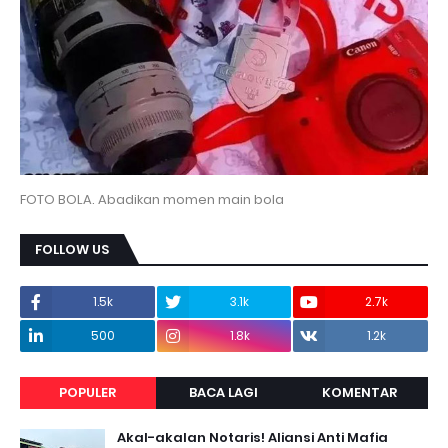
FOTO BOLA. Abadikan momen main bola
FOLLOW US
1.5k
3.1k
2.7k
500
1.8k
1.2k
POPULER
BACA LAGI
KOMENTAR
Akal-akalan Notaris! Aliansi Anti Mafia