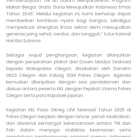
‘Pemberdayaan TNI AD dalam Menyukseskan Program
Makan Bergizi Gratis Guna Mewujudkan Indonesia Emas
Tahun 2045’. Melalui kegiatan ini, kami berharap dapat
memberikan kontribusi nyata bagi bangsa, sekaligus
memperkuat sinergitas lintas sektor demi mewujudkan
generasi yang sehat, cerdas, dan tangguh,” tutur Kolonel
Hari Eko Sutrisno.
Sebagai wujud penghargaan, kegiatan dilanjutkan
dengan penyerahan plakat dari Dosen Madya Seskoad
kepada Wakapolres Cilegon, disaksikan oleh Dandim
0623 Cilegon dan Kabag SDM Polres Cilegon. Agenda
kemudian dilanjutkan dengan sesi pendalaman dan
diskusi antara peserta KKL dengan Pejabat Utama Polres
Cilegon serta para Kapolsek jajaran.
Kegiatan KKL Pasis Dikreg LXVI Seskoad Tahun 2025 di
Polres Cilegon berjalan dengan lancar, penuh keakraban,
dan diwarnai semangat kebersamaan antara TNI dan
Polri dalam menjaga stabilitas keamanan serta
mendukung pembangunan nasional menuju Indonesia