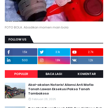
FOTO BOLA. Abadikan momen main bola
FOLLOW US
1.5k
3.1k
2.7k
500
1.8k
1.2k
POPULER
BACA LAGI
KOMENTAR
Akal-akalan Notaris! Aliansi Anti Mafia
Tanah Lawan Eksekusi Paksa Tanah
Tambakoso
Februari 26, 2025