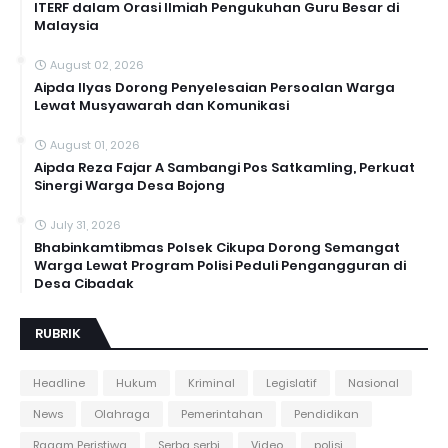
ITERF dalam Orasi Ilmiah Pengukuhan Guru Besar di
Malaysia
August 02, 2026
Aipda Ilyas Dorong Penyelesaian Persoalan Warga
Lewat Musyawarah dan Komunikasi
August 01, 2026
Aipda Reza Fajar A Sambangi Pos Satkamling, Perkuat
Sinergi Warga Desa Bojong
July 31, 2026
Bhabinkamtibmas Polsek Cikupa Dorong Semangat
Warga Lewat Program Polisi Peduli Pengangguran di
Desa Cibadak
RUBRIK
Headline
Hukum
Kriminal
Legislatif
Nasional
News
Olahraga
Pemerintahan
Pendidikan
Ragam Peristiwa
Serba serbi
Video
polisi