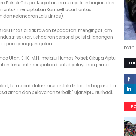
ra Polsek Cikupa. Kegiatan ini merupakan bagian dari
hari untuk menciptakan Kamseltibcar Lantas
 dan Kelancaran Lalu Lintas).
alu lintas di titik rawan kepadatan, mengingat jam
dustri sekitar. Kehadiran personel polisi di lapangan
i para pengguna jalan.
FOTO 
 Utan, S.I.K., M.H., melalui Humas Polsek Cikupa Aiptu
FO
tan tersebut merupakan bentuk pelayanan prima
at, termasuk dalam urusan lalu lintas. Ini bagian dari
a aman dan pelayanan terbaik,” ujar Aiptu Nurhadi.
PO