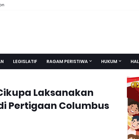
ion
AN
LEGISLATIF
RAGAM PERISTIWA
HUKUM
HAL
 Cikupa Laksanakan
 di Pertigaan Columbus