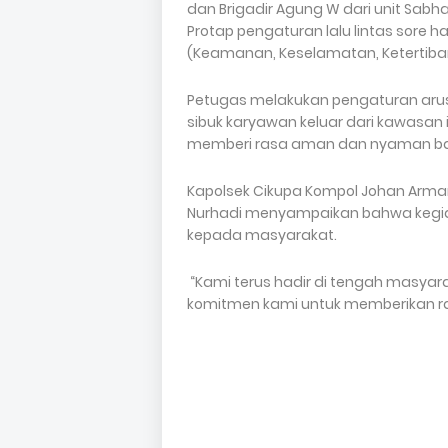
dan Brigadir Agung W dari unit Sabha
Protap pengaturan lalu lintas sore 
(Keamanan, Keselamatan, Ketertiban
Petugas melakukan pengaturan arus l
sibuk karyawan keluar dari kawasan in
memberi rasa aman dan nyaman bag
Kapolsek Cikupa Kompol Johan Armando
Nurhadi menyampaikan bahwa kegia
kepada masyarakat.
“Kami terus hadir di tengah masyarak
komitmen kami untuk memberikan ras