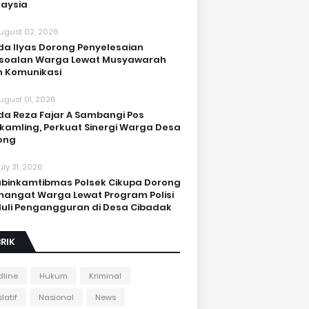
aysia
ugust 02, 2026
da Ilyas Dorong Penyelesaian
soalan Warga Lewat Musyawarah
 Komunikasi
ugust 01, 2026
da Reza Fajar A Sambangi Pos
kamling, Perkuat Sinergi Warga Desa
ong
uly 31, 2026
binkamtibmas Polsek Cikupa Dorong
angat Warga Lewat Program Polisi
uli Pengangguran di Desa Cibadak
RIK
line
Hukum
Kriminal
latif
Nasional
News