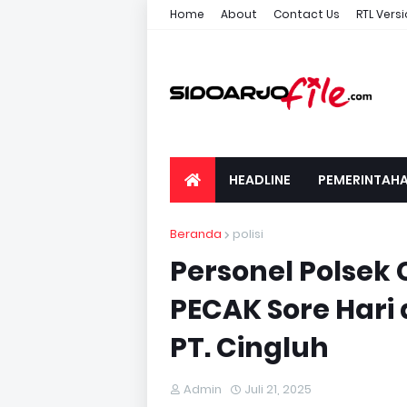
Home
About
Contact Us
RTL Vers
HEADLINE
PEMERINTAH
Beranda
polisi
Personel Polsek
PECAK Sore Hari
PT. Cingluh
Admin
Juli 21, 2025