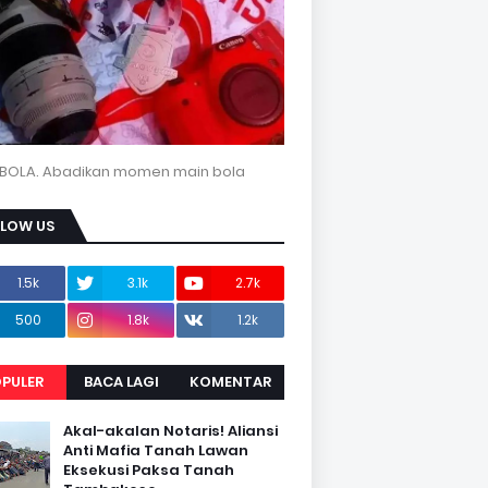
BOLA. Abadikan momen main bola
LLOW US
1.5k
3.1k
2.7k
500
1.8k
1.2k
PULER
BACA LAGI
KOMENTAR
Akal-akalan Notaris! Aliansi
Anti Mafia Tanah Lawan
Eksekusi Paksa Tanah