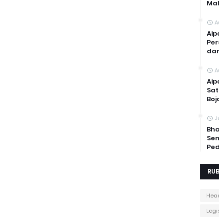
Mal
A
Aip
Per
dan
A
Aip
Sat
Boj
J
Bha
Sem
Ped
RUB
Head
Legis