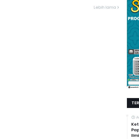
Lebih lama
TE
A
Ket
Pap
Ilm