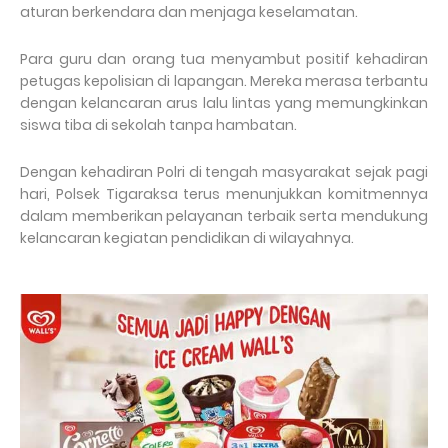
aturan berkendara dan menjaga keselamatan.
Para guru dan orang tua menyambut positif kehadiran
petugas kepolisian di lapangan. Mereka merasa terbantu
dengan kelancaran arus lalu lintas yang memungkinkan
siswa tiba di sekolah tanpa hambatan.
Dengan kehadiran Polri di tengah masyarakat sejak pagi
hari, Polsek Tigaraksa terus menunjukkan komitmennya
dalam memberikan pelayanan terbaik serta mendukung
kelancaran kegiatan pendidikan di wilayahnya.