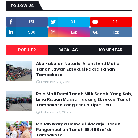
FOLLOW US
1.5k
3.1k
2.7k
500
1.8k
1.2k
POPULER
BACA LAGI
KOMENTAR
Akal-akalan Notaris! Aliansi Anti Mafia
Tanah Lawan Eksekusi Paksa Tanah
Tambakoso
Februari 26, 2025
Rela Mati Demi Tanah Milik Sendiri Yang Sah,
Lima Ribuan Massa Hadang Eksekusi Tanah
Tambakoso Yang Penuh Tipu-Tipu
Februari 27, 2025
Ribuan Warga Demo di Sidoarjo, Desak
Pengembalian Tanah 98.468 m² di
Tambakoso