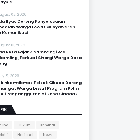
aysia
ugust 02, 2026
da Ilyas Dorong Penyelesaian
soalan Warga Lewat Musyawarah
 Komunikasi
ugust 01, 2026
da Reza Fajar A Sambangi Pos
kamling, Perkuat Sinergi Warga Desa
ong
uly 31, 2026
binkamtibmas Polsek Cikupa Dorong
angat Warga Lewat Program Polisi
uli Pengangguran di Desa Cibadak
RIK
line
Hukum
Kriminal
latif
Nasional
News