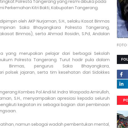
 tingkat Polresta Tangerang yang resmi dibuka pada
umi Perkemahan Kitri Bakti, Kabupaten Tangerang.
ipimpin oleh AKP Nurjaman, S.H., selaku Kasat Binmas
Pimpinan Saka Bhayangkara Polresta Tangerang,
akasat Binmas), serta Ahmad Rosidin, S.Pd, Andalan
FOTO 
erta yang merupakan pelajar dari berbagai Sekolah
FO
hukum Polresta Tangerang. Turut hadir pula dalam
t Binmas, pengurus Saka Bhayangkara,
polsek jajaran, serta tim kesehatan dari Sidokkes
gerang Kombes Pol Andi M. Indra Waspada Amirulloh,
P Nurjaman, S.H., menyampaikan apresiasi kepada seluruh
PO
ngikuti kegiatan ini sebagai bagian dari pembinaan
angsaan.
 pelatihan, namun sebagai wadah pembentukan mental,