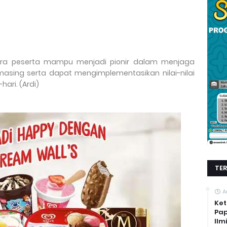
 para peserta mampu menjadi pionir dalam menjaga
asing serta dapat mengimplementasikan nilai-nilai
ari. (Ardi)
TE
A
Ket
Pap
Ilm