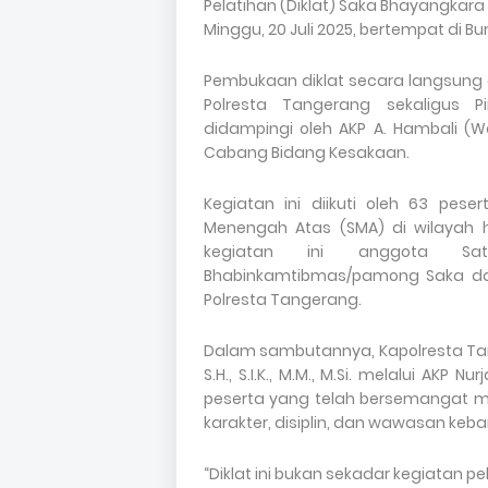
Pelatihan (Diklat) Saka Bhayangkara
Minggu, 20 Juli 2025, bertempat di B
Pembukaan diklat secara langsung d
Polresta Tangerang sekaligus 
didampingi oleh AKP A. Hambali (W
Cabang Bidang Kesakaan.
Kegiatan ini diikuti oleh 63 pes
Menengah Atas (SMA) di wilayah 
kegiatan ini anggota Sa
Bhabinkamtibmas/pamong Saka dari 
Polresta Tangerang.
Dalam sambutannya, Kapolresta Tan
S.H., S.I.K., M.M., M.Si. melalui AK
peserta yang telah bersemangat me
karakter, disiplin, dan wawasan keb
“Diklat ini bukan sekadar kegiatan