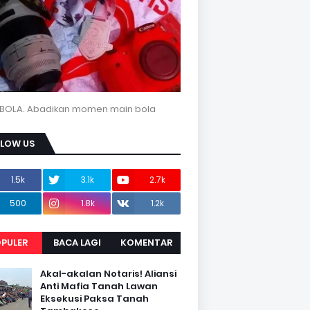
BOLA. Abadikan momen main bola
LLOW US
1.5k
3.1k
2.7k
500
1.8k
1.2k
PULER
BACA LAGI
KOMENTAR
Akal-akalan Notaris! Aliansi
Anti Mafia Tanah Lawan
Eksekusi Paksa Tanah