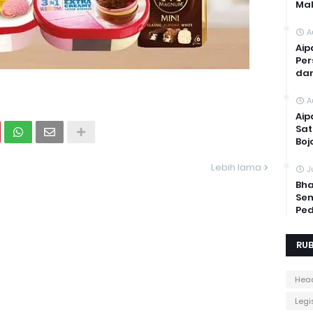
Mal
A
Aip
Per
dan
A
Aip
Sat
Boj
Lebih lama
J
Bha
Sem
Ped
RUB
Head
Legis