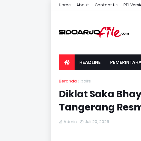
Home
About
Contact Us
RTL Vers
HEADLINE
PEMERINTAH
Beranda
polisi
Diklat Saka Bha
Tangerang Resm
Admin
Juli 20, 2025