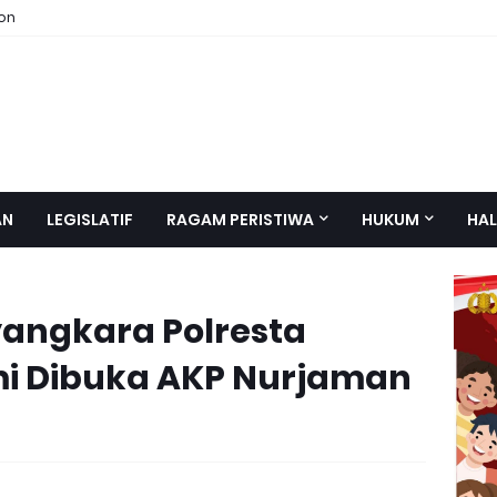
ion
AN
LEGISLATIF
RAGAM PERISTIWA
HUKUM
HAL
yangkara Polresta
i Dibuka AKP Nurjaman