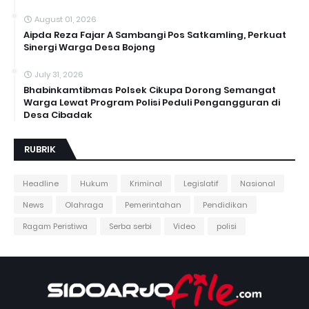
August 01, 2026
Aipda Reza Fajar A Sambangi Pos Satkamling, Perkuat
Sinergi Warga Desa Bojong
July 31, 2026
Bhabinkamtibmas Polsek Cikupa Dorong Semangat
Warga Lewat Program Polisi Peduli Pengangguran di
Desa Cibadak
RUBRIK
Headline
Hukum
Kriminal
Legislatif
Nasional
News
Olahraga
Pemerintahan
Pendidikan
Ragam Peristiwa
Serba serbi
Video
polisi