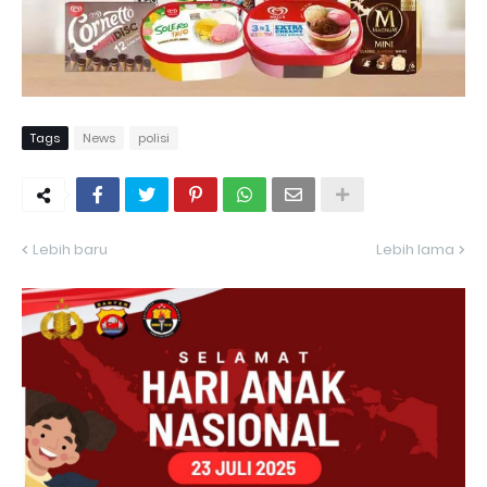
Tags
News
polisi
Lebih baru
Lebih lama