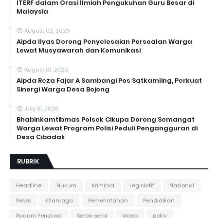
ITERF dalam Orasi Ilmiah Pengukuhan Guru Besar di
Malaysia
August 02, 2026
Aipda Ilyas Dorong Penyelesaian Persoalan Warga
Lewat Musyawarah dan Komunikasi
August 01, 2026
Aipda Reza Fajar A Sambangi Pos Satkamling, Perkuat
Sinergi Warga Desa Bojong
July 31, 2026
Bhabinkamtibmas Polsek Cikupa Dorong Semangat
Warga Lewat Program Polisi Peduli Pengangguran di
Desa Cibadak
RUBRIK
Headline
Hukum
Kriminal
Legislatif
Nasional
News
Olahraga
Pemerintahan
Pendidikan
Ragam Peristiwa
Serba serbi
Video
polisi