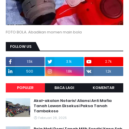
FOTO BOLA. Abadikan momen main bola
FOLLOW US
1.5k
3.1k
2.7k
500
1.8k
1.2k
POPULER
BACA LAGI
KOMENTAR
Akal-akalan Notaris! Aliansi Anti Mafia
Tanah Lawan Eksekusi Paksa Tanah
Tambakoso
Februari 26, 2025
Rela Mati Demi Tanah Milik Sendiri Yang Sah,