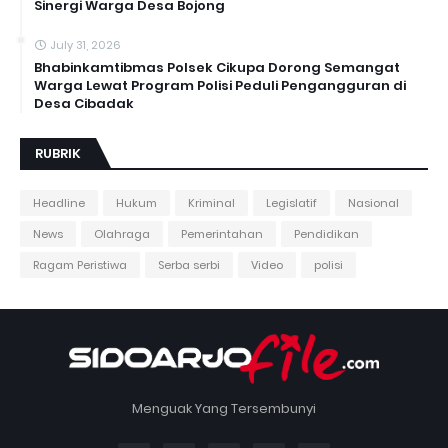
Sinergi Warga Desa Bojong
July 31, 2026
Bhabinkamtibmas Polsek Cikupa Dorong Semangat
Warga Lewat Program Polisi Peduli Pengangguran di
Desa Cibadak
RUBRIK
Headline
Hukum
Kriminal
Legislatif
Nasional
News
Olahraga
Pemerintahan
Pendidikan
Ragam Peristiwa
Serba serbi
Video
polisi
Menguak Yang Tersembunyi