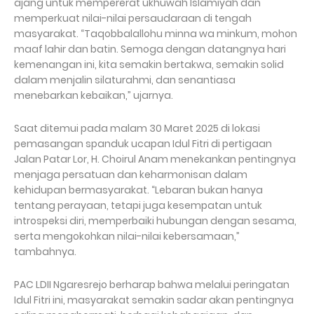
ajang untuk mempererat ukhuwah Islamiyah dan
memperkuat nilai-nilai persaudaraan di tengah
masyarakat. “Taqobbalallohu minna wa minkum, mohon
maaf lahir dan batin. Semoga dengan datangnya hari
kemenangan ini, kita semakin bertakwa, semakin solid
dalam menjalin silaturahmi, dan senantiasa
menebarkan kebaikan,” ujarnya.
Saat ditemui pada malam 30 Maret 2025 di lokasi
pemasangan spanduk ucapan Idul Fitri di pertigaan
Jalan Patar Lor, H. Choirul Anam menekankan pentingnya
menjaga persatuan dan keharmonisan dalam
kehidupan bermasyarakat. “Lebaran bukan hanya
tentang perayaan, tetapi juga kesempatan untuk
introspeksi diri, memperbaiki hubungan dengan sesama,
serta mengokohkan nilai-nilai kebersamaan,”
tambahnya.
PAC LDII Ngaresrejo berharap bahwa melalui peringatan
Idul Fitri ini, masyarakat semakin sadar akan pentingnya