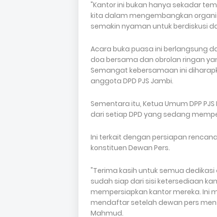
"Kantor ini bukan hanya sekadar te
kita dalam mengembangkan organisasi
semakin nyaman untuk berdiskusi da
Acara buka puasa ini berlangsung 
doa bersama dan obrolan ringan ya
Semangat kebersamaan ini diharapk
anggota DPD PJS Jambi.
Sementara itu, Ketua Umum DPP PJ
dari setiap DPD yang sedang memp
Ini terkait dengan persiapan rencana
konstituen Dewan Pers.
"Terima kasih untuk semua dedikasi
sudah siap dari sisi ketersediaan k
mempersiapkan kantor mereka. Ini m
mendaftar setelah dewan pers mens
Mahmud.