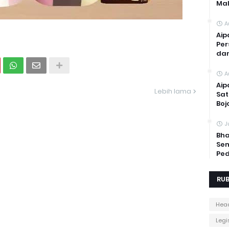
Mal
A
Aip
Per
dan
A
Aip
Lebih lama
Sat
Boj
J
Bha
Sem
Ped
RUB
Head
Legis