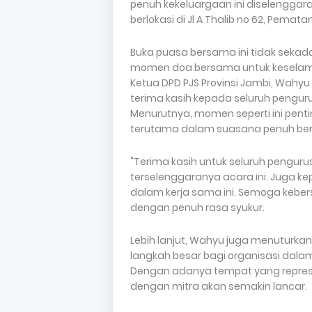
penuh kekeluargaan ini diselenggarak
berlokasi di Jl A Thalib no 62, Pemata
Buka puasa bersama ini tidak sekada
momen doa bersama untuk keselamat
Ketua DPD PJS Provinsi Jambi, Wahy
terima kasih kepada seluruh penguru
Menurutnya, momen seperti ini pen
terutama dalam suasana penuh ber
"Terima kasih untuk seluruh penguru
terselenggaranya acara ini. Juga ke
dalam kerja sama ini. Semoga kebers
dengan penuh rasa syukur.
Lebih lanjut, Wahyu juga menuturk
langkah besar bagi organisasi dalam
Dengan adanya tempat yang represe
dengan mitra akan semakin lancar.