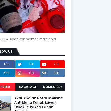
BOLA. Abadikan momen main bola
LLOW US
1.5k
3.1k
2.7k
500
1.8k
1.2k
PULER
BACA LAGI
KOMENTAR
Akal-akalan Notaris! Aliansi
Anti Mafia Tanah Lawan
Eksekusi Paksa Tanah