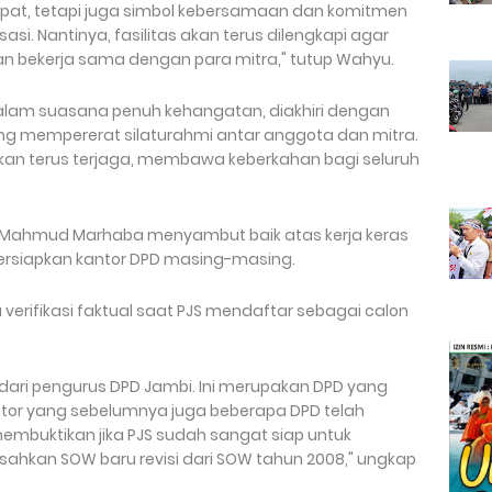
mpat, tetapi juga simbol kebersamaan dan komitmen
. Nantinya, fasilitas akan terus dilengkapi agar
n bekerja sama dengan para mitra," tutup Wahyu.
dalam suasana penuh kehangatan, diakhiri dengan
ng mempererat silaturahmi antar anggota dan mitra.
an terus terjaga, membawa keberkahan bagi seluruh
S Mahmud Marhaba menyambut baik atas kerja keras
ersiapkan kantor DPD masing-masing.
 verifikasi faktual saat PJS mendaftar sebagai calon
 dari pengurus DPD Jambi. Ini merupakan DPD yang
antor yang sebelumnya juga beberapa DPD telah
embuktikan jika PJS sudah sangat siap untuk
ahkan SOW baru revisi dari SOW tahun 2008," ungkap