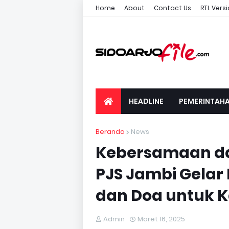
Home
About
Contact Us
RTL Vers
HEADLINE
PEMERINTAH
Beranda
News
Kebersamaan d
PJS Jambi Gelar
dan Doa untuk K
Admin
Maret 16, 2025