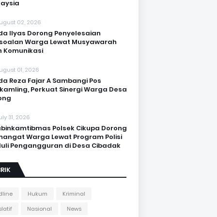
aysia
ugust 02, 2026
da Ilyas Dorong Penyelesaian
soalan Warga Lewat Musyawarah
 Komunikasi
ugust 01, 2026
da Reza Fajar A Sambangi Pos
kamling, Perkuat Sinergi Warga Desa
ong
uly 31, 2026
binkamtibmas Polsek Cikupa Dorong
angat Warga Lewat Program Polisi
uli Pengangguran di Desa Cibadak
RIK
line
Hukum
Kriminal
latif
Nasional
News