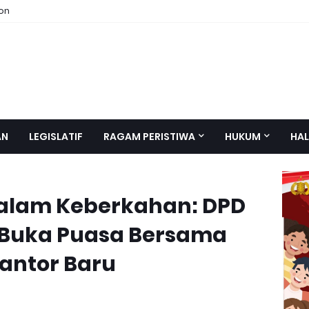
ion
AN
LEGISLATIF
RAGAM PERISTIWA
HUKUM
HAL
alam Keberkahan: DPD
 Buka Puasa Bersama
antor Baru