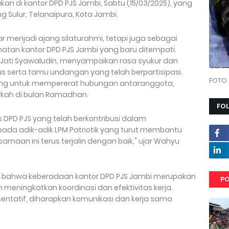
an di kantor DPD PJS Jambi, Sabtu (15/03/2025), yang
ng Sulur, Telanaipura, Kota Jambi.
r menjadi ajang silaturahmi, tetapi juga sebagai
an kantor DPD PJS Jambi yang baru ditempati.
u Jati Syawaludin, menyampaikan rasa syukur dan
s serta tamu undangan yang telah berpartisipasi.
FOTO 
ting untuk mempererat hubungan antaranggota,
kah di bulan Ramadhan.
FO
s DPD PJS yang telah berkontribusi dalam
pada adik-adik LPM Patriotik yang turut membantu
amaan ini terus terjalin dengan baik," ujar Wahyu
an bahwa keberadaan kantor DPD PJS Jambi merupakan
PO
 meningkatkan koordinasi dan efektivitas kerja.
ntatif, diharapkan komunikasi dan kerja sama